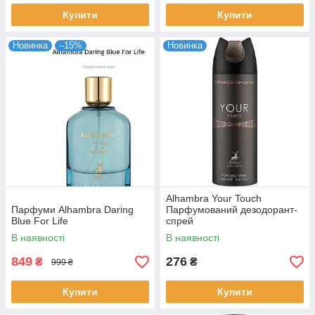
Купити
Купити
Новинка
–15%
Новинка
Alhambra Your Touch
Парфуми Alhambra Daring
Парфумований дезодорант-
Blue For Life
спрей
В наявності
В наявності
849
276
₴
₴
999 ₴
Купити
Купити