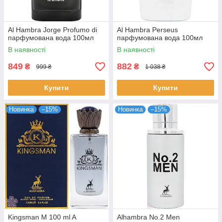
Al Hambra Jorge Profumo di
Al Hambra Perseus
парфумована вода 100мл
парфумована вода 100мл
В наявності
В наявності
849
882
₴
₴
999 ₴
1 038 ₴
Купити
Купити
Новинка
–15%
Новинка
–15%
Kingsman M 100 ml A
Alhambra No.2 Men