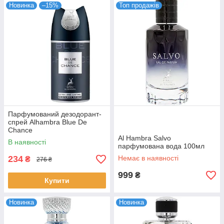
Новинка
–15%
Топ продажів
Парфумований дезодорант-
спрей Alhambra Blue De
Chance
Al Hambra Salvo
В наявності
парфумована вода 100мл
234
Немає в наявності
₴
276 ₴
999
₴
Купити
Новинка
Новинка