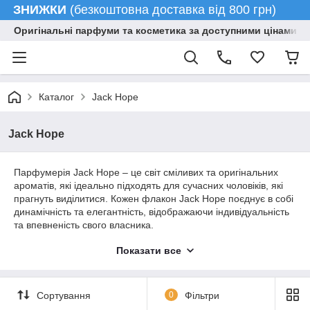
ЗНИЖКИ
(безкоштовна доставка від 800 грн)
Оригінальні парфуми та косметика за доступними цінами гу
Каталог
Jack Hope
Jack Hope
Парфумерія Jack Hope – це світ сміливих та оригінальних
ароматів, які ідеально підходять для сучасних чоловіків, які
прагнуть виділитися. Кожен флакон Jack Hope поєднує в собі
динамічність та елегантність, відображаючи індивідуальність
та впевненість свого власника.
### Основні особливості Jack Hope:
Показати все
- **Індивідуальність**: Кожен аромат створений з
урахуванням унікальних переваг, що дозволяє кожному
чоловікові набути свого ідеального запаху.
Сортування
0
Фільтри
- **Якість**: Використовуються лише високоякісні інгредієнти,