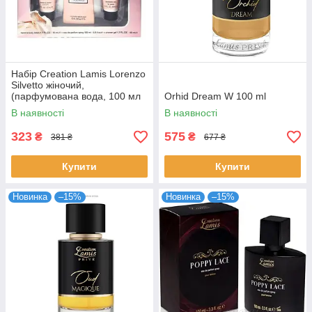
Набір Creation Lamis Lorenzo
Silvetto жіночий,
(парфумована вода, 100 мл
Orhid Dream W 100 ml
+ гель для душу, 50 мл +
В наявності
В наявності
лосьйон для тіла, 50 мл)
323
575
₴
₴
381 ₴
677 ₴
Купити
Купити
Новинка
–15%
Новинка
–15%