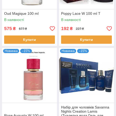
Oud Magique 100 ml
Poppy Lace W 100 ml T
В наявності
В наявності
575
192
₴
₴
677 ₴
227 ₴
Купити
Купити
Новинка
–15%
Новинка
–15%
Набір для чоловіків Savanna
Nights Creation Lamis
Rose Augusta W 100 ml
(Туалетна вода Гель для