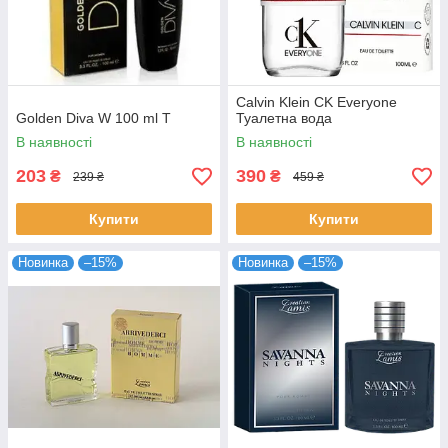
Calvin Klein CK Everyone
Golden Diva W 100 ml T
Туалетна вода
В наявності
В наявності
203
390
₴
₴
239 ₴
459 ₴
Купити
Купити
Новинка
–15%
Новинка
–15%