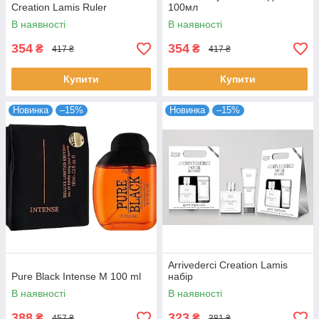
Creation Lamis Ruler
100мл
В наявності
В наявності
354
354
₴
₴
417 ₴
417 ₴
Купити
Купити
Новинка
–15%
Новинка
–15%
Arrivederci Creation Lamis
Pure Black Intense M 100 ml
набір
В наявності
В наявності
388
323
₴
₴
457 ₴
381 ₴