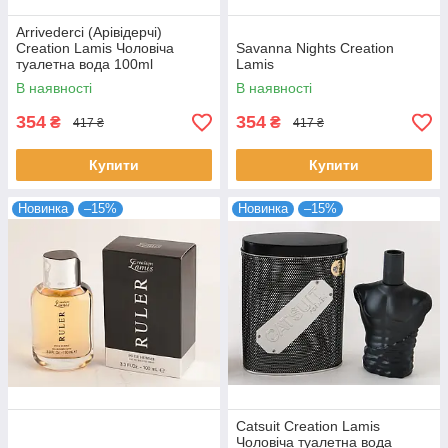
Arrivederci (Арівідерчі)
Creation Lamis Чоловіча
Savanna Nights Creation
туалетна вода 100ml
Lamis
В наявності
В наявності
354
354
₴
₴
417 ₴
417 ₴
Купити
Купити
Новинка
–15%
Новинка
–15%
Catsuit Creation Lamis
Чоловіча туалетна вода