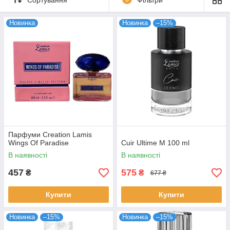
Новинка
Новинка
–15%
Парфуми Creation Lamis
Wings Of Paradise
Cuir Ultime M 100 ml
В наявності
В наявності
457
575
₴
₴
677 ₴
Купити
Купити
Новинка
–15%
Новинка
–15%