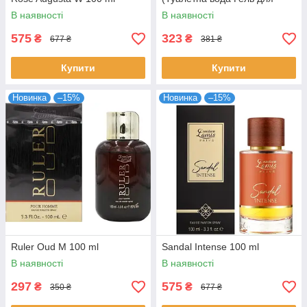
душу Бальзам після гоління)
В наявності
В наявності
575
323
₴
₴
677 ₴
381 ₴
Купити
Купити
Новинка
–15%
Новинка
–15%
Ruler Oud M 100 ml
Sandal Intense 100 ml
В наявності
В наявності
297
575
₴
₴
350 ₴
677 ₴