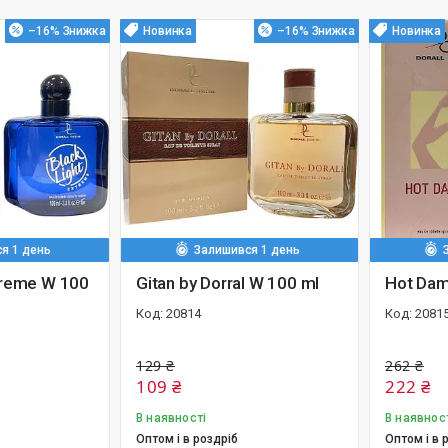
–16%
Новинка
–16%
Новинка
я 1 день
Залишився 1 день
xtreme W 100
Gitan by Dorral W 100 ml
Hot Dam
20814
2081
129 ₴
262 ₴
109 ₴
222 ₴
В наявності
В наявнос
Оптом і в роздріб
Оптом і в 