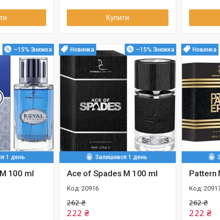
ти
Купити
–15%
Новинка
–15%
Новинка
я 1 день
Залишився 1 день
 M 100 ml
Ace of Spades M 100 ml
Pattern
20916
2091
262 ₴
262 ₴
222 ₴
222 ₴