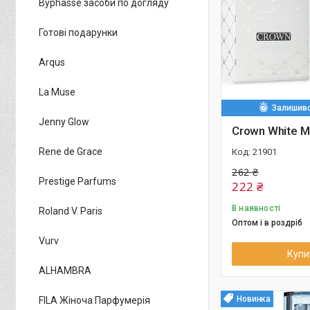
Byphasse засоби по догляду
Готові подарунки
Arqus
La Muse
Залишивс
Jenny Glow
Crown White M
Rene de Grace
21901
262 ₴
Prestige Parfums
222 ₴
В наявності
Roland V. Paris
Оптом і в роздріб
Vurv
Купи
ALHAMBRA
Новинка
FILA Жіноча Парфумерія