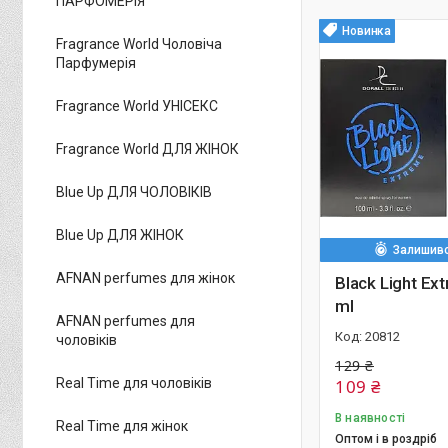
ПАРФОМЕРІЯ
Новинка
Fragrance World Чоловіча
Парфумерія
Fragrance World УНІСЕКС
Fragrance World ДЛЯ ЖІНОК
Blue Up ДЛЯ ЧОЛОВІКІВ
Blue Up ДЛЯ ЖІНОК
Залишивс
AFNAN perfumes для жінок
Black Light E
ml
AFNAN perfumes для
20812
чоловіків
129 ₴
109 ₴
Real Time для чоловіків
В наявності
Real Time для жінок
Оптом і в роздріб