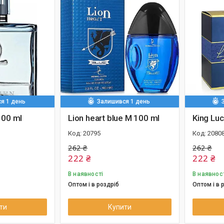
я 1 день
Залишився 1 день
100 ml
Lion heart blue M 100 ml
King Lu
20795
2080
262 ₴
262 ₴
222 ₴
222 ₴
В наявності
В наявнос
Оптом і в роздріб
Оптом і в 
ти
Купити