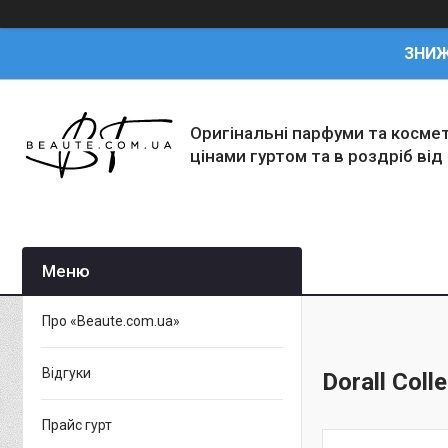
ЗНИ
Оригінальні парфуми та косме
цінами гуртом та в роздріб від
Про «Beaute.com.ua»
Відгуки
Dorall Coll
Прайс гурт