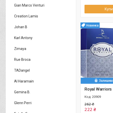
Gian Marco Venturi
Купи
Creation Lamis
Новинка
Johan B
Karl Antony
Zimaya
Rue Broca
TADangel
Залишивс
Al Haramain
Royal Warriors
Gemina B.
20909
Glenn Perri
262 ₴
222 ₴