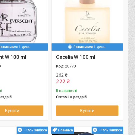
Залишився 1 день
Залишився 1 день
nt W 100 ml
Cecelia W 100 ml
0
20770
262 ₴
222 ₴
ті
В наявності
роздріб
Оптом і в роздріб
Купити
Купити
–15%
Новинка
–15%