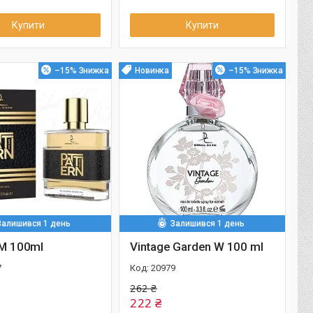
Купити
Купити
–15%
Новинка
–15%
Залишився 1 день
Залишився 1 день
 M 100ml
Vintage Garden W 100 ml
7
20979
262 ₴
222 ₴