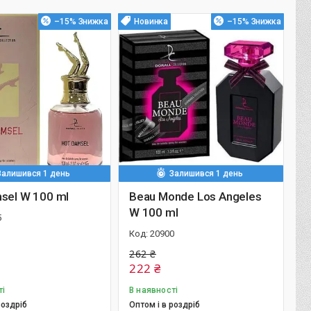
–15%
Новинка
–15%
Залишився 1 день
Залишився 1 день
sel W 100 ml
Beau Monde Los Angeles
W 100 ml
5
20900
262 ₴
222 ₴
ті
В наявності
роздріб
Оптом і в роздріб