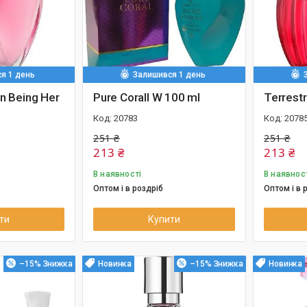
я 1 день
Залишився 1 день
on Being Her
Pure Corall W 100 ml
Terrestr
20783
2078
251 ₴
251 ₴
213 ₴
213 ₴
В наявності
В наявнос
Оптом і в роздріб
Оптом і в 
ти
Купити
–15%
Новинка
–15%
Новинка