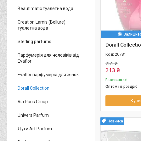
Beautimatic туалетна вода
Creation Lamis (Bellure)
туалетна вода
Залишивс
Sterling parfums
Dorall Collecti
20781
Парфумерія для чоловіків від
Evaflor
251 ₴
213 ₴
Evaflor парфумерія для жінок
В наявності
Оптом і в роздріб
Dorall Collection
Купи
Via Paris Group
Univers Parfum
Новинка
Духи Art Parfum