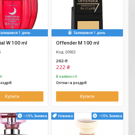
Залишився 1 день
Залишився 1 день
ial W 100 ml
Offender M 100 ml
5
20922
262 ₴
222 ₴
ті
В наявності
роздріб
Оптом і в роздріб
Купити
Купити
–15%
Новинка
–15%