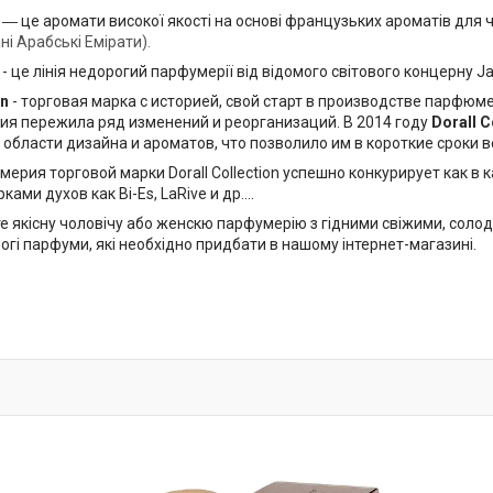
― це аромати високої якості на основі французьких ароматів для чо
ні Арабські Емірати).
- це лінія недорогий парфумерії від відомого світового концерну Ja
on
- торговая марка с историей, свой старт в производстве парфюме
ия пережила ряд изменений и реорганизаций. В 2014 году
Dorall C
 области дизайна и ароматов, что позволило им в короткие срок
рия торговой марки Dorall Collection успешно конкурирует как в к
ами духов как Bi-Es, LaRive и др....
 якісну чоловічу або женскю парфумерію з гідними свіжими, солодк
рогі парфуми, які необхідно придбати в нашому інтернет-магазині.