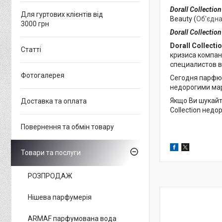
Dorall Collection
Для гуртових клієнтів від
Beauty (
Об'єдна
3000 грн
Dorall Collection
Dorall Collecti
Статті
кризиса компан
специалистов в
Фотогалерея
Сегодня парфюме
недорогими марк
Якщо Ви шукайте
Доставка та оплата
Collection недо
Повернення та обмін товару
Товари та послуги
РОЗПРОДАЖ
Нішева парфумерія
ARMAF парфумована вода