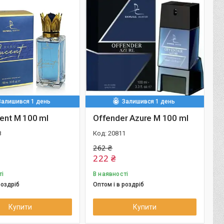
Залишився 1 день
Залишився 1 день
cent M 100 ml
Offender Azure M 100 ml
8
20811
262 ₴
222 ₴
ті
В наявності
роздріб
Оптом і в роздріб
Купити
Купити