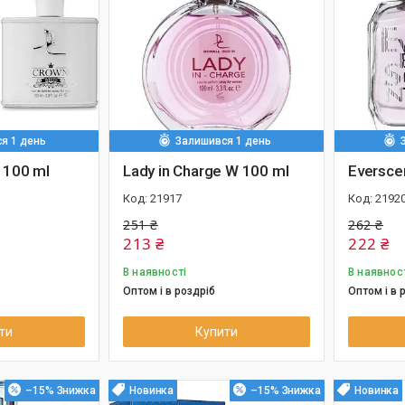
я 1 день
Залишився 1 день
 100 ml
Lady in Charge W 100 ml
Eversce
21917
2192
251 ₴
262 ₴
213 ₴
222 ₴
В наявності
В наявнос
Оптом і в роздріб
Оптом і в 
ти
Купити
–15%
Новинка
–15%
Новинка