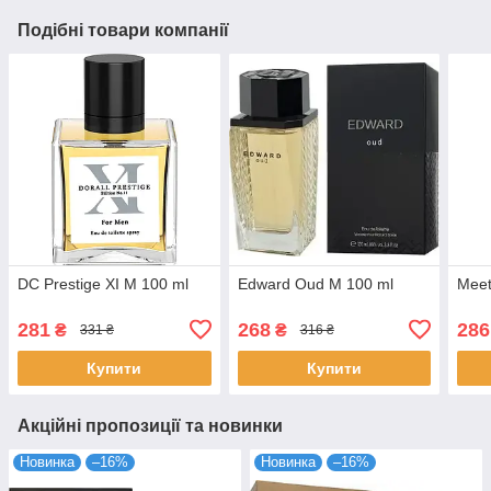
Подібні товари компанії
DC Prestige XI M 100 ml
Edward Oud M 100 ml
Meet
281
268
286
₴
₴
331 ₴
316 ₴
Купити
Купити
Акційні пропозиції та новинки
Новинка
–16%
Новинка
–16%