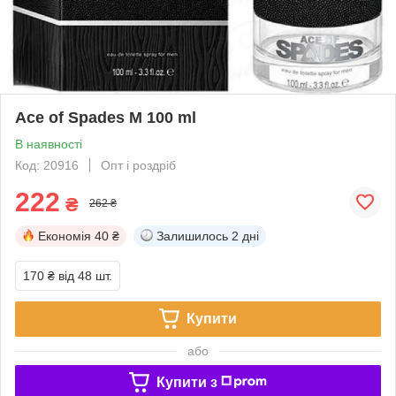
Ace of Spades M 100 ml
В наявності
Код: 20916
Опт і роздріб
222
₴
262 ₴
Економія
40 ₴
Залишилось
2 дні
170 ₴
від 48 шт.
Купити
або
Купити з