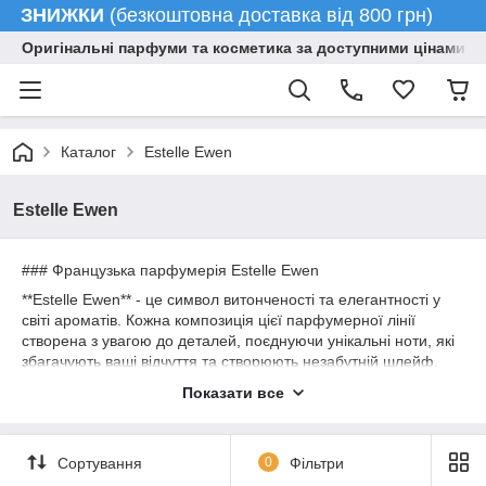
ЗНИЖКИ
(безкоштовна доставка від 800 грн)
Оригінальні парфуми та косметика за доступними цінами гу
Каталог
Estelle Ewen
Estelle Ewen
### Французька парфумерія Estelle Ewen
**Estelle Ewen** - це символ витонченості та елегантності у
світі ароматів. Кожна композиція цієї парфумерної лінії
створена з увагою до деталей, поєднуючи унікальні ноти, які
збагачують ваші відчуття та створюють незабутній шлейф.
#### Виняткові аромати
Показати все
Колекція **Estelle Ewen** включає різноманітні аромати,
кожен з яких має свою унікальну історію і характер:
Сортування
0
Фільтри
- **Квіткові ноти** для романтичних натур, які прагнуть