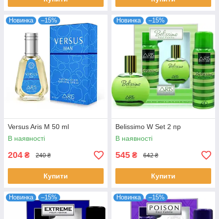
Новинка
–15%
Новинка
–15%
Versus Aris M 50 ml
Belissimo W Set 2 пр
В наявності
В наявності
204
545
₴
₴
240 ₴
642 ₴
Купити
Купити
Новинка
–15%
Новинка
–15%