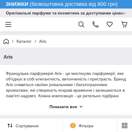
ЗНИЖКИ
(безкоштовна доставка від 800 грн)
Оригінальні парфуми та косметика за доступними цінами гу
Каталог
Aris
Aris
Французька парфумерія Aris - це мистецтво парфумерії, яке
об'єднує в собі елегантність, витонченість і пристрасть. Бренд
Aris славиться своїми унікальними і багатогранними
ароматами, які створюють яскраві враження і залишаються в
пам'яті надовго. Кожна композиція - це ретельно підібрані
ноти, що створюють гармонійний і вишуканий запах, здатний
Показати все
підкреслити індивідуальність свого власника.
Туалетна вода Aris
Парфуми Aris вирізняються різноманітністю і підходять для
Сортування
0
Фільтри
найрізноманітніших випадків життя. У колекції можна знайти: