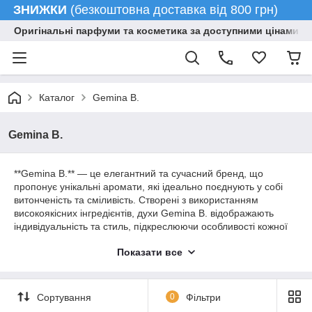
ЗНИЖКИ
(безкоштовна доставка від 800 грн)
Оригінальні парфуми та косметика за доступними цінами гу
Каталог
Gemina B.
Gemina B.
**Gemina B.** — це елегантний та сучасний бренд, що
пропонує унікальні аромати, які ідеально поєднують у собі
витонченість та сміливість. Створені з використанням
високоякісних інгредієнтів, духи Gemina B. відображають
індивідуальність та стиль, підкреслюючи особливості кожної
людини.
Показати все
### Унікальні Аромати
Кожен аромат Gemina B. – це ретельно продумана
композиція, в якій гармонійно переплітаються ноти фруктів,
Сортування
0
Фільтри
квітів та деревини. Бренд пропонує широкий асортимент, від
свіжих та легких до глибоких та загадкових, що дозволяє