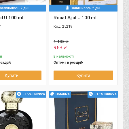
Залишилось 2 дні
Залишилось 2 дні
d U 100 ml
Rouat Ajial U 100 ml
7
25219
1 133 ₴
963 ₴
ті
В наявності
роздріб
Оптом і в роздріб
Купити
Купити
–15%
Новинка
–15%