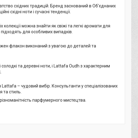
гатство східних традицій. Бренд заснований в Об'єднаних
ні східні ноти і сучасні тенденції.
х колекції можна знайти як свіжі та легкі аромати для
о підходять для особливих випадків.
Кожен флакон виконаний з увагою до деталей та
 солодкі та деревні ноти, і Lattafa Oudh з характерним
.
 Lattafa – чудовий вибір. Консультанти у спеціалізованих
 та стиль.
та різноманітність парфумерного мистецтва.