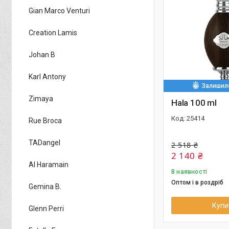
Gian Marco Venturi
Creation Lamis
Johan B
Karl Antony
Залишило
Zimaya
Hala 100 ml
25414
Rue Broca
TADangel
2 518 ₴
2 140 ₴
Al Haramain
В наявності
Оптом і в роздріб
Gemina B.
Купи
Glenn Perri