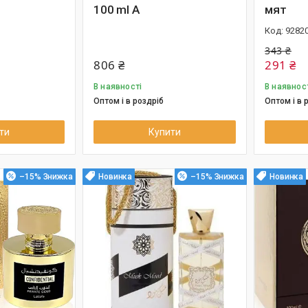
100 ml A
мят
9282
343 ₴
806 ₴
291 ₴
В наявності
В наявнос
Оптом і в роздріб
Оптом і в 
ти
Купити
–15%
Новинка
–15%
Новинка