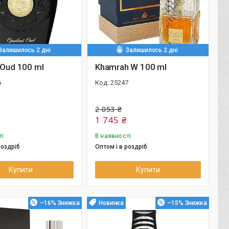
Залишилось 2 дні
Залишилось 2 дні
 Oud 100 ml
Khamrah W 100 ml
6
25247
2 053 ₴
1 745 ₴
ті
В наявності
роздріб
Оптом і в роздріб
Купити
Купити
–16%
Новинка
–15%