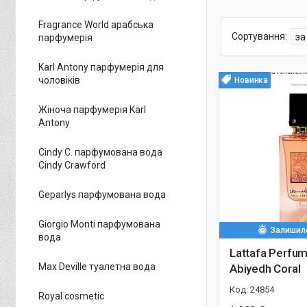
Fragrance World арабська
парфумерія
Karl Antony парфумерія для
чоловіків
Новинка
Жіноча парфумерія Karl
Antony
Cindy C. парфумована вода
Cindy Crawford
Geparlys парфумована вода
Giorgio Monti парфумована
Залишило
вода
Lattafa Perfu
Max Deville туалетна вода
Abiyedh Coral
24854
Royal cosmetic