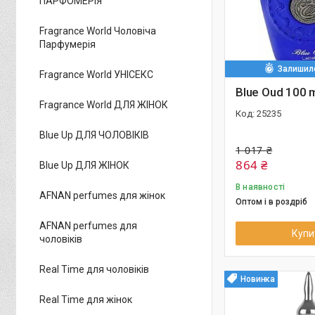
ПАРФОМЕРІЯ
Fragrance World Чоловіча
Парфумерія
Залишило
Fragrance World УНІСЕКС
Blue Oud 100 
Fragrance World ДЛЯ ЖІНОК
25235
Blue Up ДЛЯ ЧОЛОВІКІВ
1 017 ₴
864 ₴
Blue Up ДЛЯ ЖІНОК
В наявності
AFNAN perfumes для жінок
Оптом і в роздріб
AFNAN perfumes для
Купи
чоловіків
Real Time для чоловіків
Новинка
Real Time для жінок