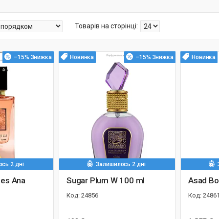
–15%
Новинка
–15%
Новинка
сь 2 дні
Залишилось 2 дні
mes Ana
Sugar Plum W 100 ml
Asad Bo
24856
2486