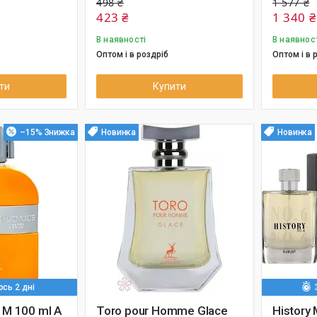
498 ₴
1 577 ₴
423 ₴
1 340 ₴
В наявності
В наявнос
Оптом і в роздріб
Оптом і в 
ти
Купити
–15%
Новинка
Новинка
сь 2 дні
 M 100 ml A
Toro pour Homme Glace
History