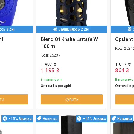
сь 2 дні
Залишилось 2 дні
ml
Blend Of Khalta Lattafa W
Opulent
100 m
2524
25237
1 407 ₴
1 017 ₴
1 195 ₴
864 ₴
В наявності
В наявнос
Оптом і в роздріб
Оптом і в 
ти
Купити
–15%
Новинка
–15%
Новинка