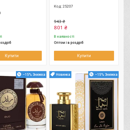
25207
0
943 ₴
801 ₴
ті
В наявності
роздріб
Оптом і в роздріб
Купити
Купити
–15%
Новинка
–15%