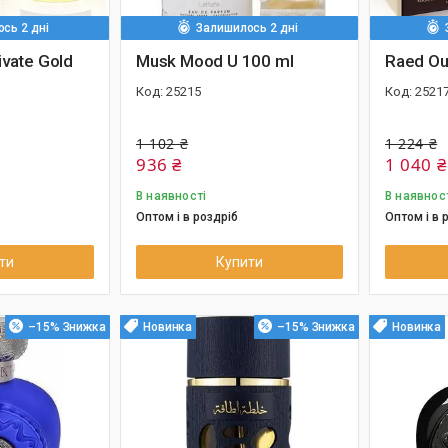
сь 2 дні
Залишилось 2 дні
ivate Gold
Musk Mood U 100 ml
Raed Ou
25215
2521
1 102 ₴
1 224 ₴
936 ₴
1 040 ₴
В наявності
В наявнос
Оптом і в роздріб
Оптом і в 
ти
Купити
–15%
Новинка
–15%
Новинка