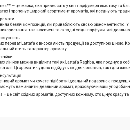
mes** — це марка, яка привносить у світ парфумерії екзотику та ба
тах і пропонує широкий асортимент ароматів, які поєднують традицій
аромати
вила безліч композицій, які приваблюють своєю різноманітністю. У ї
икористання, так і насичені та складні східні парфуми, які ідеальн
оступність
х переваг Lattafa є висока якість продукції за доступною ціною. 
кальний стиль та характер аромату.
лінійки
х лінійок можна виділити такі як Lattafa Raghba, яка поєднує в собі
ї олії. Ці аромати чудово підійдуть як для чоловіків, так і для жінок
онсультація
 новий аромат чи хочете підібрати ідеальний подарунок, продукція
можуть вам знайти ідеальний аромат, враховуючи ваші уподобання
s – це світ східних ароматів, доступних кожному, хто цінує красу 