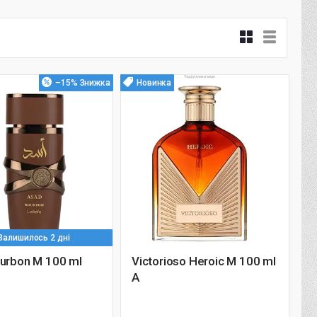
–15%
Новинка
Залишилось 2 дні
urbon M 100 ml
Victorioso Heroic M 100 ml
A
1