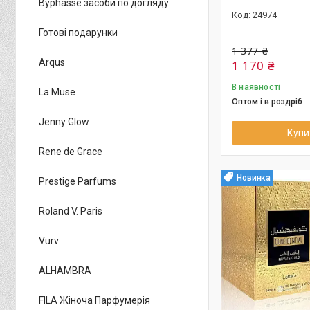
Byphasse засоби по догляду
24974
Готові подарунки
1 377 ₴
Arqus
1 170 ₴
В наявності
La Muse
Оптом і в роздріб
Jenny Glow
Купи
Rene de Grace
Новинка
Prestige Parfums
Roland V. Paris
Vurv
ALHAMBRA
FILA Жіноча Парфумерія