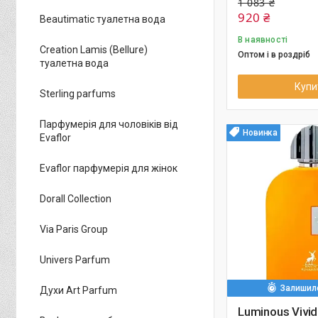
1 083 ₴
920 ₴
Beautimatic туалетна вода
В наявності
Creation Lamis (Bellure)
Оптом і в роздріб
туалетна вода
Купи
Sterling parfums
Парфумерія для чоловіків від
Новинка
Evaflor
Evaflor парфумерія для жінок
Dorall Collection
Via Paris Group
Univers Parfum
Залишило
Духи Art Parfum
Luminous Vivid