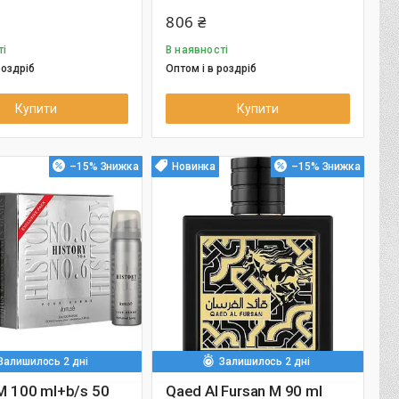
806 ₴
ті
В наявності
роздріб
Оптом і в роздріб
Купити
Купити
–15%
Новинка
–15%
Залишилось 2 дні
Залишилось 2 дні
 M 100 ml+b/s 50
Qaed Al Fursan M 90 ml