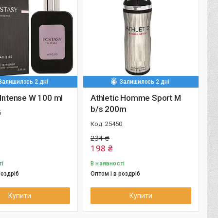
Залишилось 2 дні
Залишилось 2 дні
 Intense W 100 ml
Athletic Homme Sport M
b/s 200m
6
25450
234 ₴
198 ₴
ті
В наявності
роздріб
Оптом і в роздріб
Купити
Купити