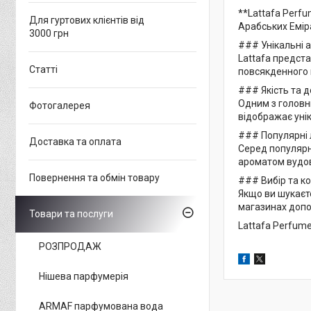
**Lattafa Perfu
Для гуртових клієнтів від
Арабських Еміра
3000 грн
### Унікальні 
Lattafa предста
Статті
повсякденного в
### Якість та д
Одним з головни
Фотогалерея
відображає уні
### Популярні 
Доставка та оплата
Серед популярни
ароматом вудово
Повернення та обмін товару
### Вибір та к
Якщо ви шукаєте
магазинах допо
Товари та послуги
Lattafa Perfume
РОЗПРОДАЖ
Нішева парфумерія
ARMAF парфумована вода