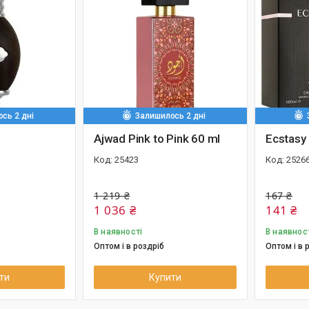
сь 2 дні
Залишилось 2 дні
Ajwad Pink to Pink 60 ml
Ecstasy
25423
2526
1 219 ₴
167 ₴
1 036 ₴
141 ₴
В наявності
В наявнос
Оптом і в роздріб
Оптом і в 
ти
Купити