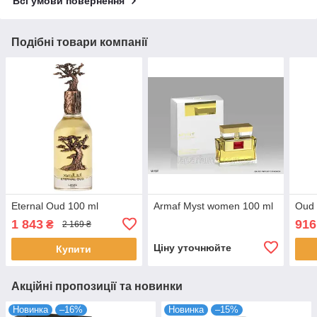
Всі умови повернення
Подібні товари компанії
Eternal Oud 100 ml
Armaf Myst women 100 ml
Oud 
1 843
916
₴
2 169 ₴
Ціну уточнюйте
Купити
Акційні пропозиції та новинки
Новинка
–16%
Новинка
–15%