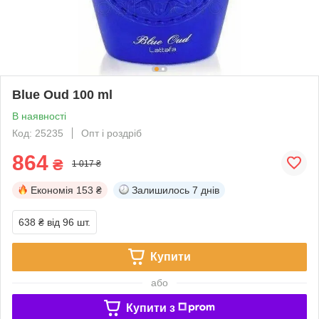
Blue Oud 100 ml
В наявності
Код: 25235
Опт і роздріб
864
₴
1 017 ₴
Економія
153 ₴
Залишилось
7 днів
638 ₴
від 96 шт.
Купити
або
Купити з