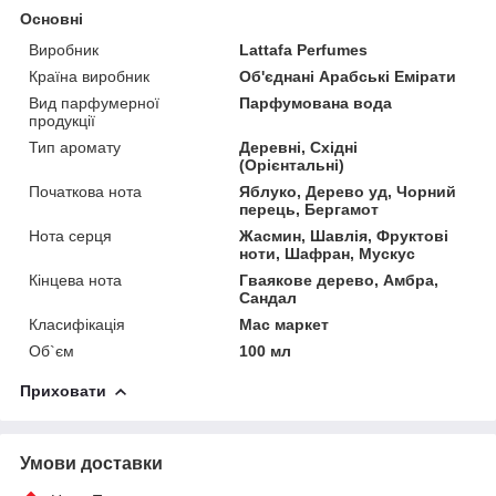
Основні
Виробник
Lattafa Perfumes
Країна виробник
Об'єднані Арабські Емірати
Вид парфумерної
Парфумована вода
продукції
Тип аромату
Деревні, Східні
(Орієнтальні)
Початкова нота
Яблуко, Дерево уд, Чорний
перець, Бергамот
Нота серця
Жасмин, Шавлія, Фруктові
ноти, Шафран, Мускус
Кінцева нота
Гваякове дерево, Амбра,
Сандал
Класифікація
Мас маркет
Об`єм
100 мл
Приховати
Умови доставки