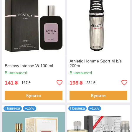
Athletic Homme Sport M b/s
Ecstasy Intense W 100 ml
200m
В наявності
В наявності
141
198
₴
₴
167 ₴
234 ₴
Купити
Купити
Новинка
–15%
Новинка
–15%