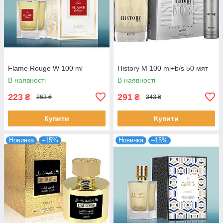
Flame Rouge W 100 ml
History M 100 ml+b/s 50 мят
В наявності
В наявності
223
291
₴
₴
263 ₴
343 ₴
Купити
Купити
Новинка
–15%
Новинка
–15%