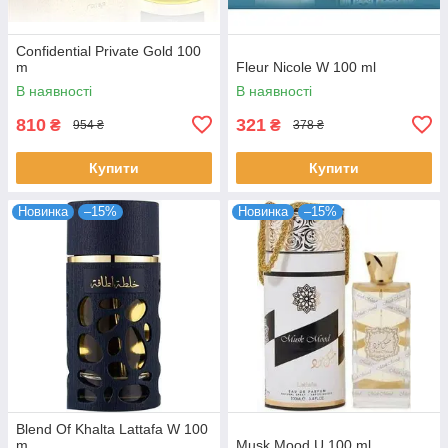
Confidential Private Gold 100
m
Fleur Nicole W 100 ml
В наявності
В наявності
810
321
₴
₴
954 ₴
378 ₴
Купити
Купити
Новинка
–15%
Новинка
–15%
Blend Of Khalta Lattafa W 100
m
Musk Mood U 100 ml