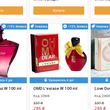
ти
Купити
–15%
Новинка
–15%
Новинка
сь 4 дні
Залишилось 4 дні
Oui W 100 ml
OMD L'exrase W 100 ml
Love Du
22604
2260
337 ₴
337 ₴
286 ₴
286 ₴