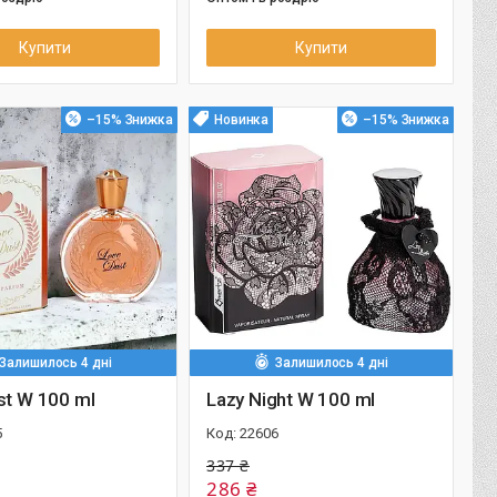
Купити
Купити
–15%
Новинка
–15%
Залишилось 4 дні
Залишилось 4 дні
st W 100 ml
Lazy Night W 100 ml
5
22606
337 ₴
286 ₴