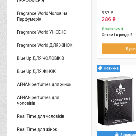
ПАРФОМЕРІЯ
337 ₴
Fragrance World Чоловіча
286 ₴
Парфумерія
В наявності
Fragrance World УНІСЕКС
Оптом і в роздріб
Fragrance World ДЛЯ ЖІНОК
Купи
Blue Up ДЛЯ ЧОЛОВІКІВ
Новинка
Blue Up ДЛЯ ЖІНОК
AFNAN perfumes для жінок
AFNAN perfumes для
чоловіків
Real Time для чоловіків
Real Time для жінок
Залишило