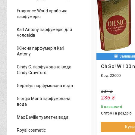
Fragrance World арабська
парфумерія
Karl Antony парфумерія для
чоловіків
Жіноча парфумерія Karl
Antony
Залишило
Oh So! W 100 
Cindy C. парфумована вода
Cindy Crawford
22600
Geparlys парфумована вода
337 ₴
286 ₴
Giorgio Monti парфумована
вода
В наявності
Оптом і в роздріб
Max Deville туалетна вода
Купи
Royal cosmetic