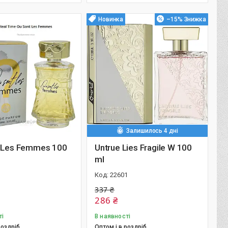
Новинка
–15%
Залишилось 4 дні
 Les Femmes 100
Untrue Lies Fragile W 100
ml
22601
337 ₴
286 ₴
ті
В наявності
роздріб
Оптом і в роздріб