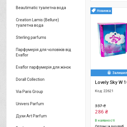
Beautimatic туалетна вода
Новинка
Creation Lamis (Bellure)
туалетна вода
Sterling parfums
Парфумерія для чоловіків від
Evaflor
Evaflor парфумерія для жінок
Залишило
Dorall Collection
Lovely Sky W 1
22621
Via Paris Group
Univers Parfum
337 ₴
286 ₴
Духи Art Parfum
В наявності
Оптом і в роздріб