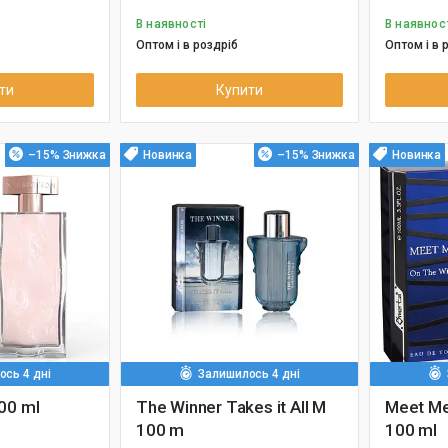
В наявності
В наявнос
Оптом і в роздріб
Оптом і в 
ти
Купити
–15%
Новинка
–15%
Новинка
сь 4 дні
Залишилось 4 дні
00 ml
The Winner Takes it All M
Meet Me
100 m
100 ml