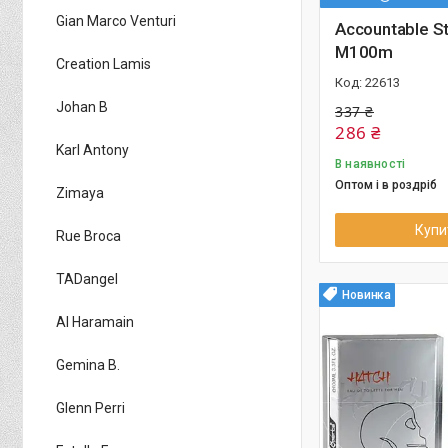
Gian Marco Venturi
Accountable St
M100m
Creation Lamis
22613
Johan B
337 ₴
286 ₴
Karl Antony
В наявності
Оптом і в роздріб
Zimaya
Купи
Rue Broca
TADangel
Новинка
Al Haramain
Gemina B.
Glenn Perri