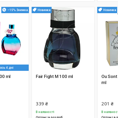
–15%
Новинка
Новинка
сь 4 дні
00 ml
Fair Fight M 100 ml
Ou Sont
ml
339 ₴
201 ₴
В наявності
В наявнос
Оптом і в роздріб
Оптом і в 