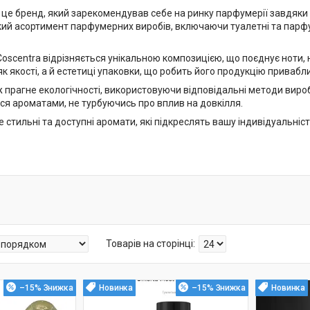
— це бренд, який зарекомендував себе на ринку парфумерії завдяки
ий асортимент парфумерних виробів, включаючи туалетні та парфу
oscentra відрізняється унікальною композицією, що поєднує ноти,
як якості, а й естетиці упаковки, що робить його продукцію привабл
 прагне екологічності, використовуючи відповідальні методи вироб
я ароматами, не турбуючись про вплив на довкілля.
 стильні та доступні аромати, які підкреслять вашу індивідуальніст
–15%
Новинка
–15%
Новинка