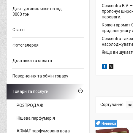
Coscentra B.V. 
Для гуртових клієнтів від
пропонує широк
3000 грн
переваги.
Кожен аромат C
Статті
приділяє увагу 
Coscentra також
насолоджуватис
Фотогалерея
Якщо ви шукаєте
Доставка та оплата
Повернення та обмін товару
Товари та послуги
РОЗПРОДАЖ
Нішева парфумерія
Новинка
ARMAF парфумована вода