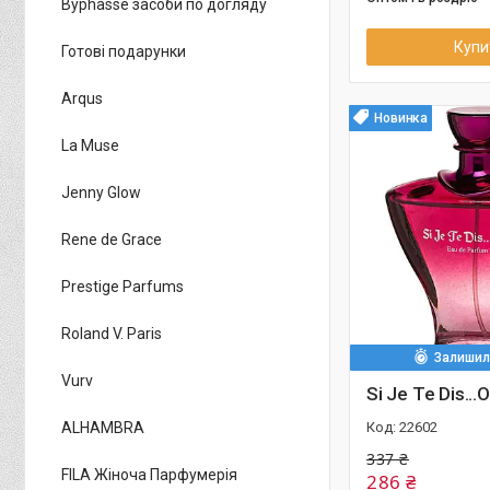
Byphasse засоби по догляду
Купи
Готові подарунки
Arqus
Новинка
La Muse
Jenny Glow
Rene de Grace
Prestige Parfums
Roland V. Paris
Залишило
Vurv
Si Je Te Dis...
ALHAMBRA
22602
337 ₴
FILA Жіноча Парфумерія
286 ₴