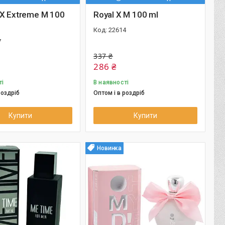
X Extreme M 100
Royal X M 100 ml
22614
7
337 ₴
286 ₴
ті
В наявності
роздріб
Оптом і в роздріб
Купити
Купити
Новинка