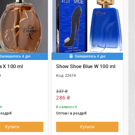
Залишилось 4 дні
Залишилось 4 дні
a X 100 ml
Show Shoe Blue W 100 ml
8
22619
337 ₴
286 ₴
ті
В наявності
роздріб
Оптом і в роздріб
Купити
Купити