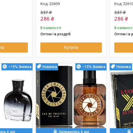
22609
2261
337 ₴
337 ₴
286 ₴
286 ₴
В наявності
В наявнос
Оптом і в роздріб
Оптом і в 
ти
Купити
–15%
Новинка
–15%
Новинка
сь 4 дні
Залишилось 4 дні