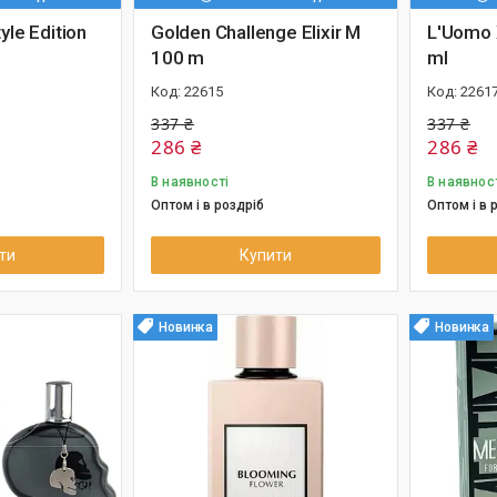
yle Edition
Golden Challenge Elixir M
L'Uomo 
100 m
ml
22615
2261
337 ₴
337 ₴
286 ₴
286 ₴
В наявності
В наявнос
Оптом і в роздріб
Оптом і в 
ти
Купити
Новинка
Новинка