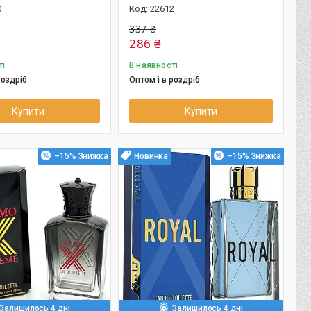
0
22612
337 ₴
286 ₴
ті
В наявності
роздріб
Оптом і в роздріб
Купити
Купити
–15%
Новинка
–15%
Залишилось 4 дні
Залишилось 4 дні