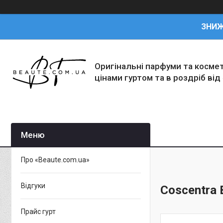
ЗНИ
Оригінальні парфуми та косме
цінами гуртом та в роздріб від
Про «Beaute.com.ua»
Відгуки
Coscentra B
Прайс гурт