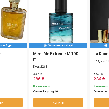
сь 4 дні
Залишилось 4 дні
ml
Meet Me Extreme M 100
La Donn
ml
2261
22611
337 ₴
337 ₴
286 ₴
286 ₴
В наявності
В наявнос
Оптом і в роздріб
Оптом і в 
ти
Купити