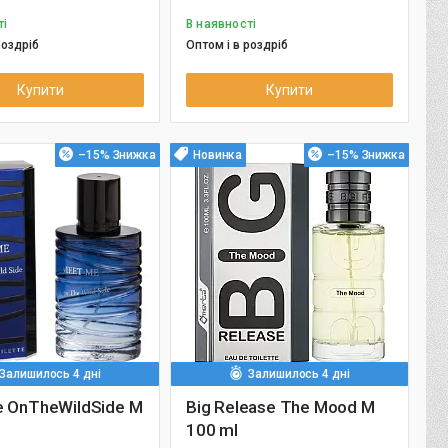
ті
В наявності
роздріб
Оптом і в роздріб
Купити
Купити
–15%
Новинка
–15%
Залишилось 4 дні
Залишилось 4 дні
 OnTheWildSide M
Big Release The Mood M
100 ml