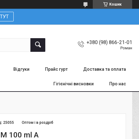
Кошик
ТУТ
+380 (98) 866-21-01
Роман
Відгуки
Прайс гурт
Доставка та оплата
Гігієнічні висновки
Про нас
д:
25055
Оптом і в роздріб
 M 100 ml A