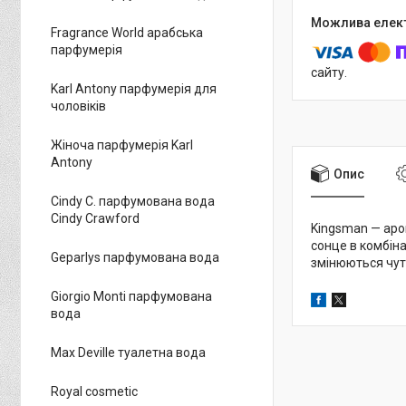
Fragrance World арабська
парфумерія
сайту.
Karl Antony парфумерія для
чоловіків
Жіноча парфумерія Karl
Antony
Опис
Cindy C. парфумована вода
Cindy Crawford
Kingsman — аро
сонце в комбіна
Geparlys парфумована вода
змінюються чутт
Giorgio Monti парфумована
вода
Max Deville туалетна вода
Royal cosmetic