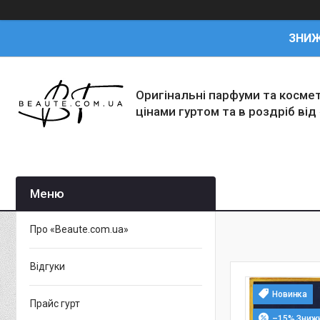
ЗНИ
Оригінальні парфуми та косме
цінами гуртом та в роздріб від
Про «Beaute.com.ua»
Відгуки
Новинка
Прайс гурт
–15%