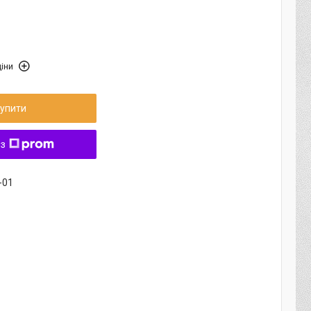
іни
упити
 з
-01