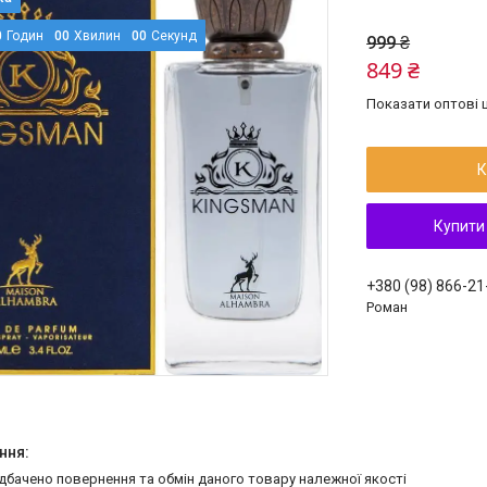
0
Годин
0
0
Хвилин
0
0
Секунд
999 ₴
849 ₴
Показати оптові ц
К
Купити
+380 (98) 866-21
Роман
едбачено повернення та обмін даного товару належної якості