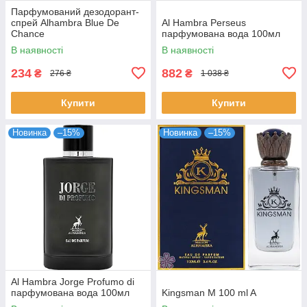
Парфумований дезодорант-
спрей Alhambra Blue De
Al Hambra Perseus
Chance
парфумована вода 100мл
В наявності
В наявності
234
882
₴
₴
276 ₴
1 038 ₴
Купити
Купити
Новинка
–15%
Новинка
–15%
Al Hambra Jorge Profumo di
парфумована вода 100мл
Kingsman M 100 ml A