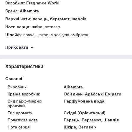
Виробник:
Fragrance World
Бренд:
Alhambra
Верхні ноти: перець, бергамот, шавлія
Ноти серця:
шкіра, ветивер
Шлейф:
пачулі, какао, молекула амбросан
Приховати
Характеристики
Основні
Виробник
Alhambra
Країна виробник
Об'єднані Арабські Емірати
Вид парфумерної
Парфумована вода
продукції
Тип аромату
Східні (Орієнтальні)
Початкова нота
Перець, Бергамот, Шавлія
Нота серця
Шкіра, Ветивер