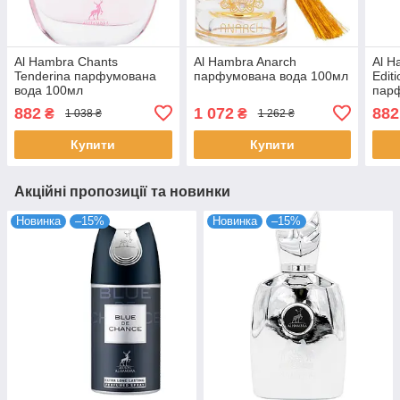
Al Hambra Chants
Al Hambra Anarch
Al H
Tenderina парфумована
парфумована вода 100мл
Edit
вода 100мл
пар
882
1 072
882
₴
₴
1 038 ₴
1 262 ₴
Купити
Купити
Акційні пропозиції та новинки
Новинка
–15%
Новинка
–15%