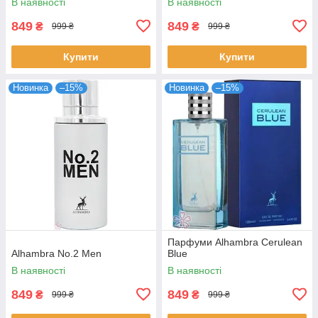
В наявності
В наявності
849
849
₴
₴
999 ₴
999 ₴
Купити
Купити
Новинка
–15%
Новинка
–15%
Парфуми Alhambra Cerulean
Alhambra No.2 Men
Blue
В наявності
В наявності
849
849
₴
₴
999 ₴
999 ₴