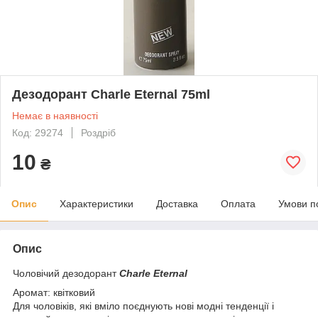
Дезодорант Charle Eternal 75ml
Немає в наявності
Код: 29274
Роздріб
10
₴
Опис
Характеристики
Доставка
Оплата
Умови п
Опис
Чоловічий дезодорант
Charle Eternal
Аромат: квітковий
Для чоловіків, які вміло поєднують нові модні тенденції і