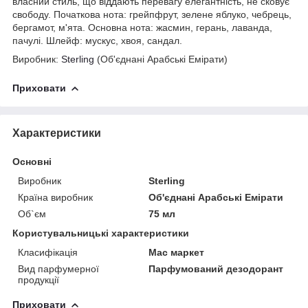
власний стиль, що віддають перевагу елегантність, не сковує
свободу. Початкова нота: грейпфрут, зелене яблуко, чебрець,
бергамот, м'ята. Основна нота: жасмин, герань, лаванда,
пачулі. Шлейф: мускус, хвоя, сандал.
Виробник:
Sterling
(Об'єднані Арабські Емірати)
Приховати
Характеристики
Основні
Виробник
Sterling
Країна виробник
Об'єднані Арабські Емірати
Об`єм
75 мл
Користувальницькі характеристики
Класифікація
Мас маркет
Вид парфумерної
Парфумований дезодорант
продукції
Приховати