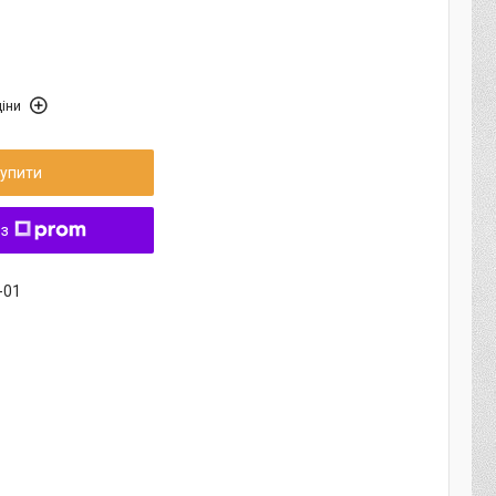
іни
упити
 з
-01