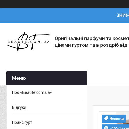
ЗНИ
Оригінальні парфуми та косме
цінами гуртом та в роздріб від
Про «Beaute.com.ua»
Відгуки
Новинка
Прайс гурт
–15%