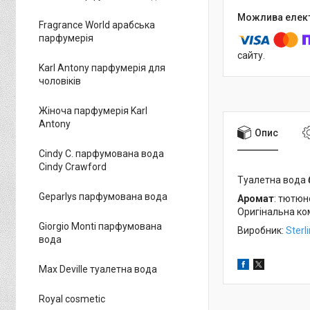
Fragrance World арабська
парфумерія
сайту.
Karl Antony парфумерія для
чоловіків
Жіноча парфумерія Karl
Antony
Опис
Cindy C. парфумована вода
Cindy Crawford
Туалетна вода
Geparlys парфумована вода
Аромат
: тютю
Оригінальна ком
Giorgio Monti парфумована
Виробник:
Sterl
вода
Max Deville туалетна вода
Royal cosmetic