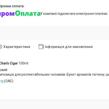
У компанії підключені електронні платежі
Характеристики
Інформація для замовлення
Charls Cigar
100ml
новий
позиція для респектабельних чоловіків. Букет ароматів тютюну, шк
ing
(ОАЕ)