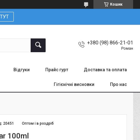
Кошик
ТУТ
+380 (98) 866-21-01
Роман
Відгуки
Прайс гурт
Доставка та оплата
Гігієнічні висновки
Про нас
д:
20451
Оптом і в роздріб
gar 100ml