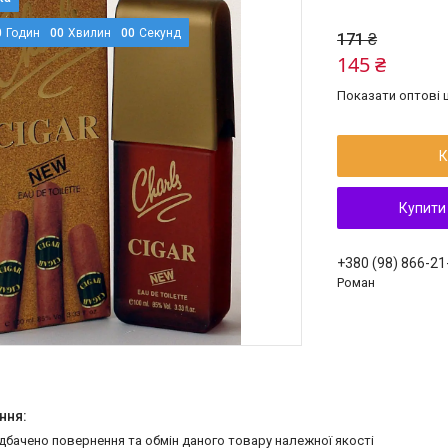
0
Годин
0
0
Хвилин
0
0
Секунд
171 ₴
145 ₴
Показати оптові ц
К
Купити
+380 (98) 866-21
Роман
едбачено повернення та обмін даного товару належної якості