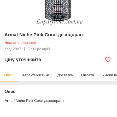
Armaf Niche Pink Coral дезодорант
Немає в наявності
Код: 2087
Опт і роздріб
Ціну уточнюйте
Опис
Характеристики
Доставка
Оплата
Умови п
Опис
Armaf Niche
Pink Coral дезодорант