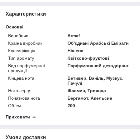
Характеристики
Основні
Виробник
Armaf
Країна виробник
Об'єднані Арабські Емірати
Класифікація
Нішева
Тип аромату
Квітково-фруктові
Вид парфумерної
Парфумований дезодорант
продукції
Кінцева нота
Ветивер, Ваніль, Мускус,
Пачулі
Нота серця
Жасмин, Троянда
Початкова нота
Бергамот, Апельсин
Об`єм
200
Приховати
Умови доставки