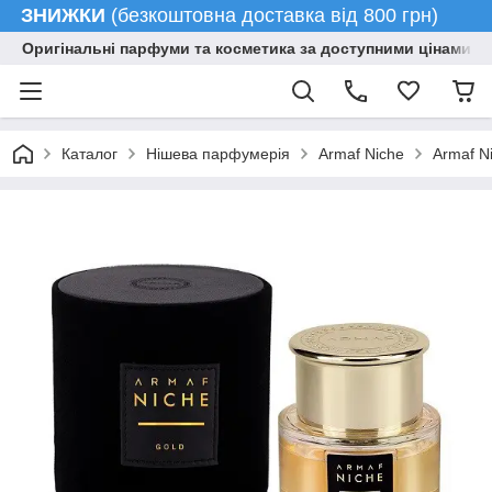
ЗНИЖКИ
(безкоштовна доставка від 800 грн)
Оригінальні парфуми та косметика за доступними цінами гу
Каталог
Нішева парфумерія
Armaf Niche
Armaf N