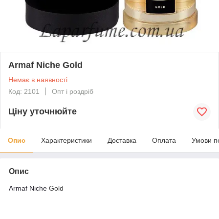
Armaf Niche Gold
Немає в наявності
Код: 2101
Опт і роздріб
Ціну уточнюйте
Опис
Характеристики
Доставка
Оплата
Умови п
Опис
Armaf Niche
Gold