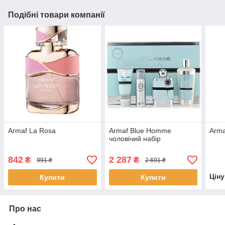
Подібні товари компанії
Armaf La Rosa
Armaf Blue Homme
Arma
чоловічий набір
842
2 287
₴
₴
991 ₴
2 691 ₴
Цін
Купити
Купити
Про нас