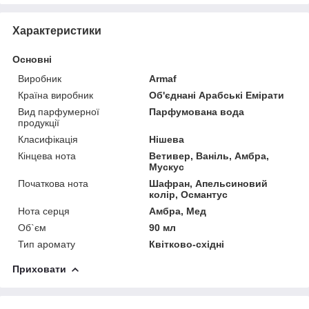
Характеристики
Основні
Виробник
Armaf
Країна виробник
Об'єднані Арабські Емірати
Вид парфумерної
Парфумована вода
продукції
Класифікація
Нішева
Кінцева нота
Ветивер, Ваніль, Амбра,
Мускус
Початкова нота
Шафран, Апельсиновий
колір, Османтус
Нота серця
Амбра, Мед
Об`єм
90 мл
Тип аромату
Квітково-східні
Приховати