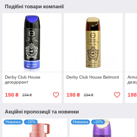
Подібні товари компанії
Derby Club House
Derby Club House Belmont
Arma
дезодорант
дезо
198
198
198
₴
₴
234 ₴
234 ₴
Акційні пропозиції та новинки
Новинка
–15%
Новинка
–15%