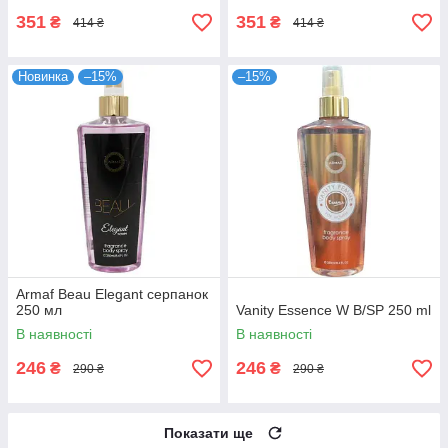
351
351
₴
₴
414 ₴
414 ₴
Новинка
–15%
–15%
Armaf Beau Elegant серпанок
250 мл
Vanity Essence W B/SP 250 ml
В наявності
В наявності
246
246
₴
₴
290 ₴
290 ₴
Показати ще