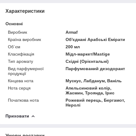
Характеристики
Основні
Виробник
Armaf
Країна виробник
Об'єднані Арабські Емірати
Об`єм
200 мл
Класифікація
Мідл-маркет/Mastige
Тип аромату
Східні (Орієнтальні)
Вид парфумерної
Парфумований дезодорант
продукції
Кінцева нота
Мускус, Лабданум, Ваніль
Нота серця
Апельсиновий колір,
Жасмин, Троянда, Ірис
Початкова нота
Рожевий перець, Бергамот,
Неролі
Приховати
Умови доставки