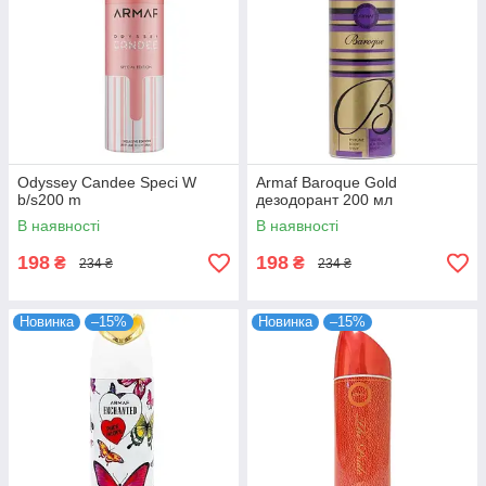
Odyssey Candee Speci W
Armaf Baroque Gold
b/s200 m
дезодорант 200 мл
В наявності
В наявності
198
198
₴
₴
234 ₴
234 ₴
Новинка
–15%
Новинка
–15%