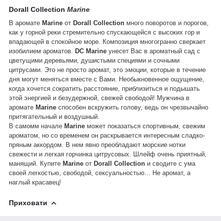
Dorall Collection
Marine
В аромате
Marine
от
Dorall Collection
много поворотов и порогов,
как у горной реки стремительно спускающейся с высоких гор и
впадающей в спокойное море. Композиция многогранно сверкает
изобилием ароматов.
DC Marine
унесет Вас в ароматный сад с
цветущими деревьями, душистыми специями и сочными
цитрусами. Это не просто аромат, это эмоции, которые в течение
дня могут меняться вместе с Вами. Необыкновенное ощущение,
когда хочется сократить расстояние, приблизиться и подышать
этой энергией и безудержной, свежей свободой! Мужчина в
аромате
Marine
способен вскружить голову, ведь он чрезвычайно
притягательный и воздушный.
В самомм начале
Marine
может показаться спортивным, свежим
ароматом, но со временем он раскрывается интересным сладко-
пряным аккордом. В нем явно преобладают морские нотки
свежести и легкая горчинка цитрусовых. Шлейф очень приятный,
манящий. Купите
Marine
от
Dorall Collection
и сводите с ума
своей легкостью, свободой, сексуальностью... Не аромат, а
наглый красавец!
Приховати