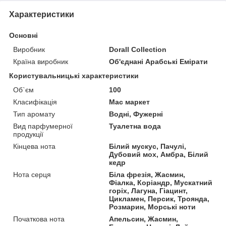
Характеристики
Основні
Виробник
Dorall Collection
Країна виробник
Об'єднані Арабські Емірати
Користувальницькі характеристики
Об`єм
100
Класифікація
Мас маркет
Тип аромату
Водні, Фужерні
Вид парфумерної
Туалетна вода
продукції
Кінцева нота
Білий мускус, Пачулі,
Дубовий мох, Амбра, Білий
кедр
Нота серця
Біла фрезія, Жасмин,
Фіалка, Коріандр, Мускатний
горіх, Лагуна, Гіацинт,
Цикламен, Персик, Троянда,
Розмарин, Морські ноти
Початкова нота
Апельсин, Жасмин,