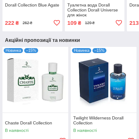
Dorall Collection Blue Agate
Туалетна вода Dorall
Dora
Collection Dorall Universe
для жінок
222
109
213
₴
₴
262 ₴
129 ₴
Акційні пропозиції та новинки
Новинка
–15%
Новинка
–15%
Twilight Wilderness Dorall
Chaste Dorall Collection
Collection
В наявності
В наявності