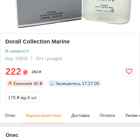
Dorall Collection Marine
В наявності
Код: 23815
Опт і роздріб
222
₴
262 ₴
Економія
40 ₴
Залишилось
17:27:04
170 ₴
від 6 шт.
Опис
Характеристики
Доставка
Оплата
Умови 
Опис