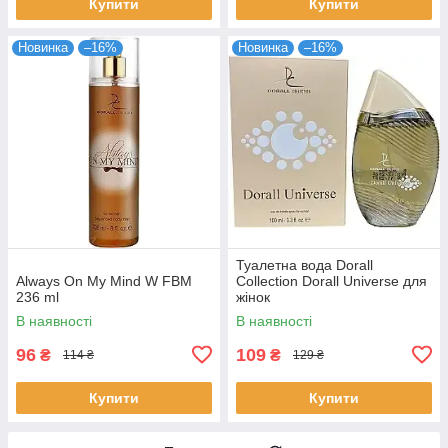
Купити
Купити
Новинка
–16%
Новинка
–16%
Туалетна вода Dorall
Always On My Mind W FBM
Collection Dorall Universe для
236 ml
жінок
В наявності
В наявності
96
109
₴
₴
114 ₴
129 ₴
Купити
Купити