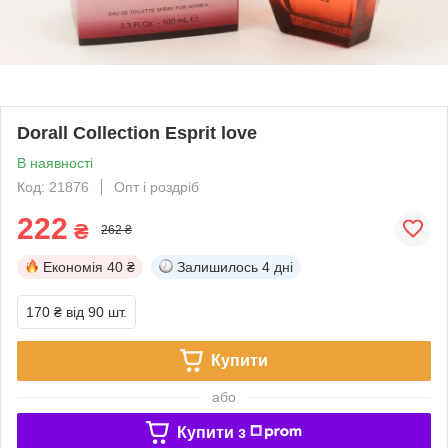
Dorall Collection Esprit love
В наявності
Код: 21876
Опт і роздріб
222
₴
262 ₴
Економія
40 ₴
Залишилось
4 дні
170 ₴
від 90 шт.
Купити
або
Купити з