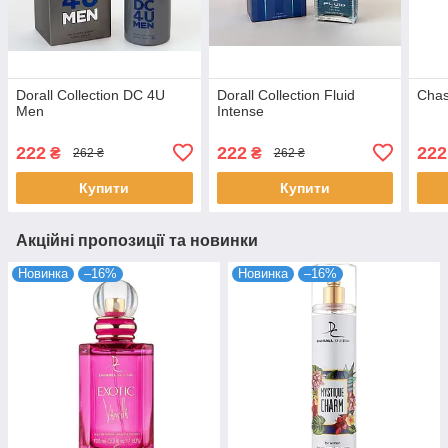
Dorall Collection DC 4U
Dorall Collection Fluid
Chas
Men
Intense
222
222
222
₴
₴
262 ₴
262 ₴
Купити
Купити
Акційні пропозиції та новинки
Новинка
–16%
Новинка
–16%