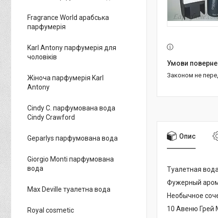
Fragrance World арабська
парфумерія
Karl Antony парфумерія для
чоловіків
Законом не пер
Жіноча парфумерія Karl
Antony
Cindy C. парфумована вода
Cindy Crawford
Опис
Geparlys парфумована вода
Giorgio Monti парфумована
вода
Туалетная вод
Фужерный аром
Max Deville туалетна вода
Необычное соче
10 Авеню Грей 
Royal cosmetic