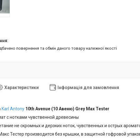
едбачено повернення та обмін даного товару належної якості
Характеристики
Інформація для замовлення
а
Karl Antony
10th Avenue (10 Авеню) Grey Max Tester
ат с нотками чувственной древесины
тание не скромных и дерзких ноток, чувственных и острых аромат
Макс Тестер производится без крышки, в защитной гофровой упако