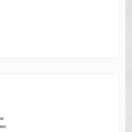
ов
вке