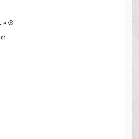
іни
-01