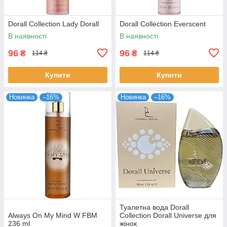
Dorall Collection Lady Dorall
Dorall Collection Everscent
В наявності
В наявності
96
96
₴
₴
114 ₴
114 ₴
Купити
Купити
Новинка
–16%
Новинка
–16%
Туалетна вода Dorall
Always On My Mind W FBM
Collection Dorall Universe для
236 ml
жінок