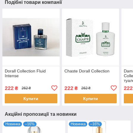
Подібні товари компанії
Dorall Collection Fluid
Chaste Dorall Collection
Dams
Intense
Coll
туал
222
222
222
₴
₴
262 ₴
262 ₴
Купити
Купити
Акційні пропозиції та новинки
Новинка
–16%
Новинка
–16%