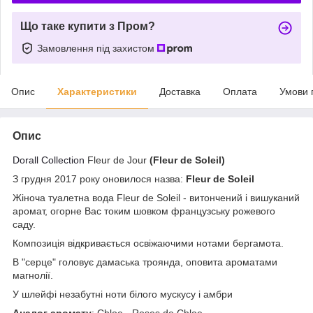
Що таке купити з Пром?
Замовлення під захистом
Опис
Характеристики
Доставка
Оплата
Умови 
Опис
Dorall Collection
Fleur de Jour
(Fleur de Soleil)
З грудня 2017 року оновилося назва:
Fleur de Soleil
Жіноча туалетна вода Fleur de Soleil - витончений і вишуканий
аромат, огорне Вас токим шовком французську рожевого
саду.
Композиція відкривається освіжаючими нотами бергамота.
В "серце" головує дамаська троянда, оповита ароматами
магнолії.
У шлейфі незабутні ноти білого мускусу і амбри
Аналог аромату
: Chloe - Roses de Chloe