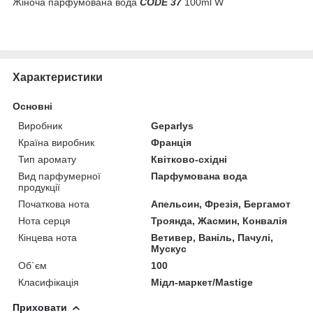
Жіноча парфумована вода
CODE 37
100ml W
Характеристики
Основні
Виробник
Geparlys
Країна виробник
Франція
Тип аромату
Квітково-східні
Вид парфумерної
Парфумована вода
продукції
Початкова нота
Апельсин, Фрезія, Бергамот
Нота серця
Троянда, Жасмин, Конвалія
Кінцева нота
Ветивер, Ваніль, Пачулі,
Мускус
Об`єм
100
Класифікація
Мідл-маркет/Mastige
Приховати