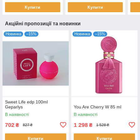
Купити
Купити
Акційні пропозиції та новинки
Новинка
–15%
Новинка
–15%
Sweet Life edp 100ml
Geparlys
You Are Cherry W 85 ml
В наявності
В наявності
702
1 298
₴
₴
827 ₴
1 528 ₴
Купити
Купити