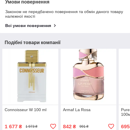
Умови повернення
Законом не передбачено повернення та обмін даного товару
належної якості
Всі умови повернення
Подібні товари компанії
Connoisseur W 100 ml
Armaf La Rosa
Pure
100
1 677
842
695
₴
₴
1 973 ₴
991 ₴