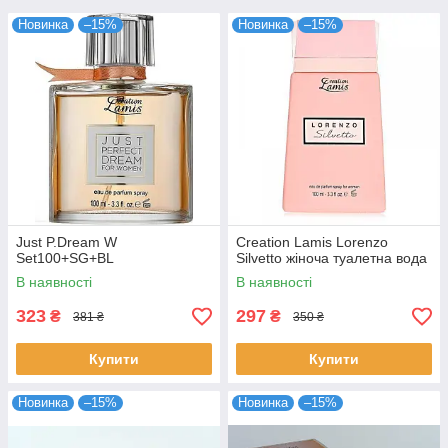
Новинка
–15%
Новинка
–15%
Just P.Dream W
Creation Lamis Lorenzo
Set100+SG+BL
Silvetto жіноча туалетна вода
В наявності
В наявності
323
297
₴
₴
381 ₴
350 ₴
Купити
Купити
Новинка
–15%
Новинка
–15%