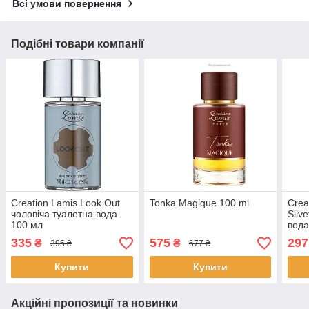
Всі умови повернення
Подібні товари компанії
Creation Lamis Look Out
Tonka Magique 100 ml
Crea
чоловіча туалетна вода
Silv
100 мл
вод
335
575
297
₴
₴
395 ₴
677 ₴
Купити
Купити
Акційні пропозиції та новинки