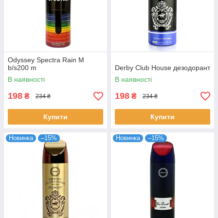
Odyssey Spectra Rain M
b/s200 m
Derby Club House дезодорант
В наявності
В наявності
198
198
₴
₴
234 ₴
234 ₴
Купити
Купити
Новинка
–15%
Новинка
–15%