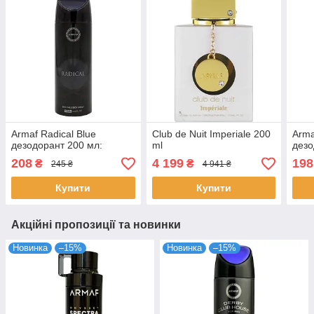
Armaf Radical Blue
Club de Nuit Imperiale 200
Arma
дезодорант 200 мл:
ml
дезо
208
4 199
198
₴
₴
245 ₴
4 941 ₴
Купити
Купити
Акційні пропозиції та новинки
Новинка
–15%
Новинка
–15%