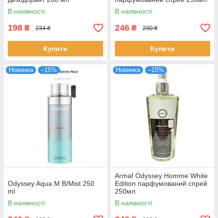
В наявності
В наявності
198
246
₴
₴
234 ₴
290 ₴
Купити
Купити
Новинка
–15%
Новинка
–15%
Armaf Odyssey Homme White
Odyssey Aqua M B/Mist 250
Edition парфумований спрей
ml
250мл
В наявності
В наявності