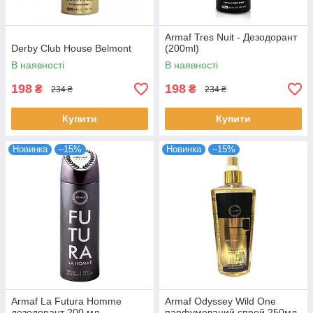
Armaf Tres Nuit - Дезодорант
Derby Club House Belmont
(200ml)
В наявності
В наявності
198
198
₴
₴
234 ₴
234 ₴
Купити
Купити
Новинка
–15%
Новинка
–15%
Armaf La Futura Homme
Armaf Odyssey Wild One
дезодорант 200 мл
парфумований спрей 250мл