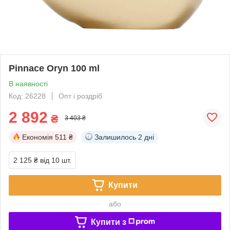
Pinnace Oryn 100 ml
В наявності
Код: 26228
Опт і роздріб
2 892
₴
3 403 ₴
Економія
511 ₴
Залишилось
2 дні
2 125 ₴
від 10 шт.
Купити
або
Купити з