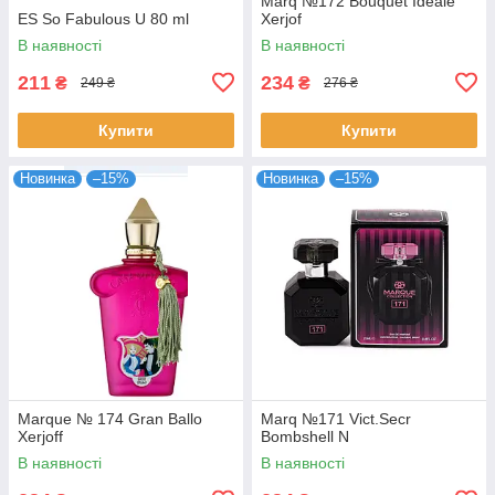
Marq №172 Bouquet Ideale
ES So Fabulous U 80 ml
Xerjof
В наявності
В наявності
211
234
₴
₴
249 ₴
276 ₴
Купити
Купити
Новинка
–15%
Новинка
–15%
Marque № 174 Gran Ballo
Marq №171 Vict.Secr
Xerjoff
Bombshell N
В наявності
В наявності