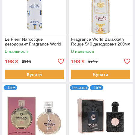
Le Fleur Narcotique
Fragrance World Barakkath
дезодорант Fragrance World
Rouge 540 дезодорант 200мл
В наявності
В наявності
198
198
₴
₴
234 ₴
234 ₴
Купити
Купити
–15%
Новинка
–15%