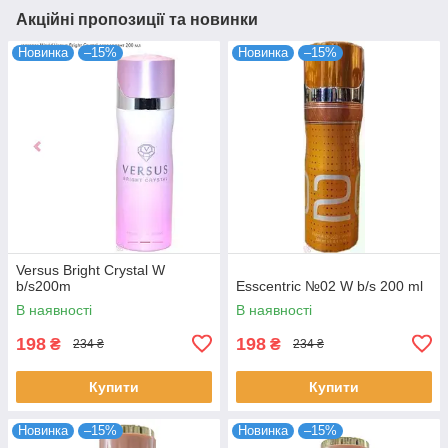
Акційні пропозиції та новинки
Новинка
–15%
Новинка
–15%
Versus Bright Crystal W
b/s200m
Esscentric №02 W b/s 200 ml
В наявності
В наявності
198
198
₴
₴
234 ₴
234 ₴
Купити
Купити
Новинка
–15%
Новинка
–15%