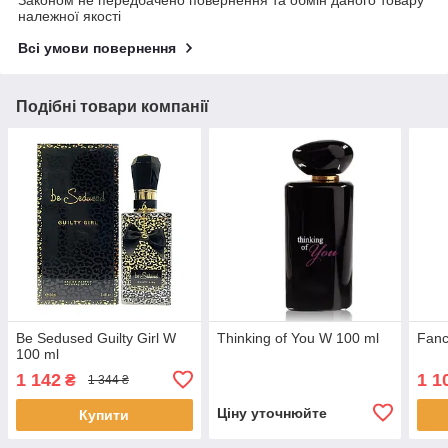
Законом не передбачено повернення та обмін даного товару
належної якості
Всі умови повернення
Подібні товари компанії
Be Sedused Guilty Girl W
Thinking of You W 100 ml
Fanc
100 ml
1 142
1 1
₴
1 344 ₴
Ціну уточнюйте
Купити