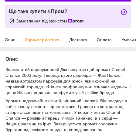
Що таке купити з Пром?
Замовлення під захистом
Опис
Характеристики
Доставка
Оплата
Умови 
Опис
Знаменитий парфумерний Дім випустив цей аромат Chanel
Chance 2003 року. Творець цього шедевра — Жак Польж -
назвав артоматом парфумів для жінок, який схожий на
справжній торнадо. «Шанс» по-французьки означає «вдача», і
це найбільш продавані парфуми з усієї лінійки бренда.
Аромат надзвичайно свіжий, жіночний і легкий. Він поєднує в
собі квіткову легкість і пряні мотиви. Граючи на контрастах,
створюється пікантна композиція. У верхніх нотах Chanel
Chance — рожевий перець, лимон і ананас, а в серці —
гіацинт, жасмин та ірис. Завершується аромат солодким
бурштином, освіжним пачулі та солодкою ваніль.