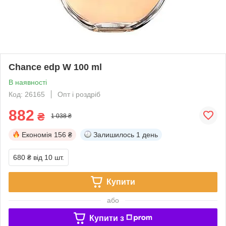
Chance edp W 100 ml
В наявності
Код: 26165
Опт і роздріб
882
₴
1 038 ₴
Економія
156 ₴
Залишилось
1 день
680 ₴
від 10 шт.
Купити
або
Купити з