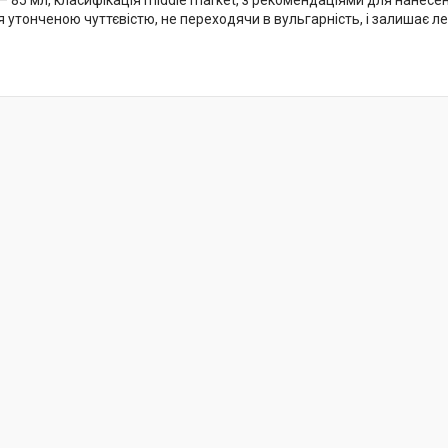
 85 мл, класифікація middle market, з рекомендаціями для нанесенн
я утонченою чуттєвістю, не переходячи в вульгарність, і залишає л