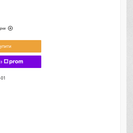
іни
упити
 з
-01