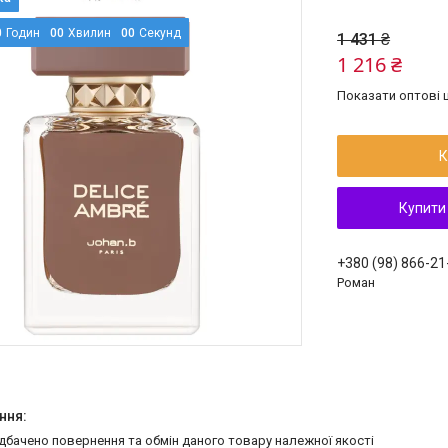
0
Годин
0
0
Хвилин
0
0
Секунд
1 431 ₴
1 216 ₴
Показати оптові ц
К
Купити
+380 (98) 866-21
Роман
едбачено повернення та обмін даного товару належної якості