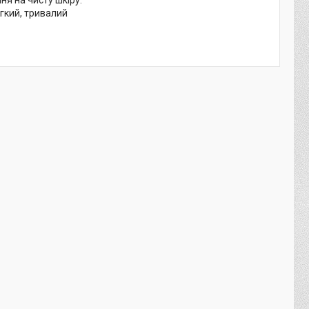
я на чисту шкіру.​
егкий, тривалий