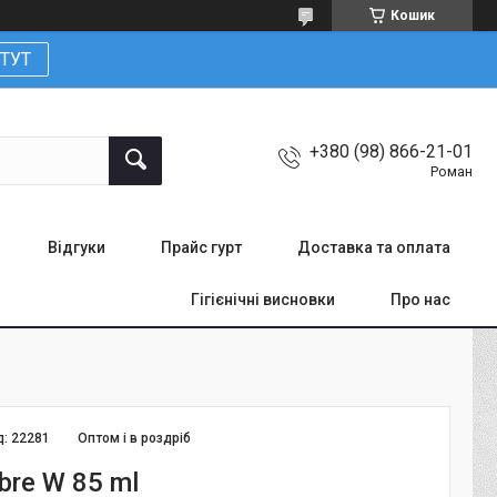
Кошик
ТУТ
+380 (98) 866-21-01
Роман
Відгуки
Прайс гурт
Доставка та оплата
Гігієнічні висновки
Про нас
д:
22281
Оптом і в роздріб
bre W 85 ml