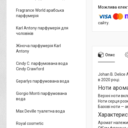
Fragrance World арабська
парфумерія
сайту.
Karl Antony парфумерія для
чоловіків
Жіноча парфумерія Karl
Antony
Опис
Cindy C. парфумована вода
Cindy Crawford
Johan B. Delic
в 2020 році.​
Geparlys парфумована вода
Ноти аром
Giorgio Monti парфумована
Верхні ноти вкл
вода
Ноти серця роз
Базові ноти — 
Max Deville туалетна вода
Характерис
Аромат належит
Royal cosmetic