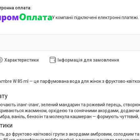
У компанії підключені електронні платежі
Характеристики
Інформація для замовлення
e Ambre W 85 ml — це парфумована вода для жінок з фруктово-квітк
ату
ючають іланг-іланг, зелений мандарин та рожевий перець, створююч
криваються жасмином, орхідеєю та сонячними акордами, додаючи кві
амбра, ваніль, бензоїн та молекула кашмеран — формують чуттєвий,
тики
ь до фруктово-квіткової групи з акордами амбровим, солодким та к