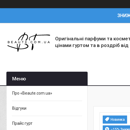
ЗНИ
Оригінальні парфуми та косме
цінами гуртом та в роздріб від
Про «Beaute.com.ua»
Відгуки
Новинка
Прайс гурт
–15%