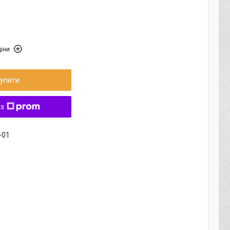
іни
упити
 з
-01