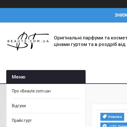
ЗНИ
Оригінальні парфуми та косме
цінами гуртом та в роздріб від
Про «Beaute.com.ua»
Відгуки
Новинка
Прайс гурт
–15%