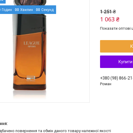
0
Годин
0
0
Хвилин
0
0
Секунд
1 251 ₴
1 063 ₴
Показати оптові ц
К
Купити
+380 (98) 866-21
Роман
едбачено повернення та обмін даного товару належної якості