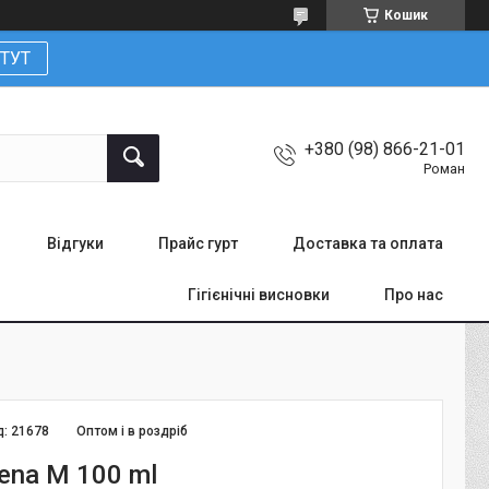
Кошик
ТУТ
+380 (98) 866-21-01
Роман
Відгуки
Прайс гурт
Доставка та оплата
Гігієнічні висновки
Про нас
д:
21678
Оптом і в роздріб
ena M 100 ml