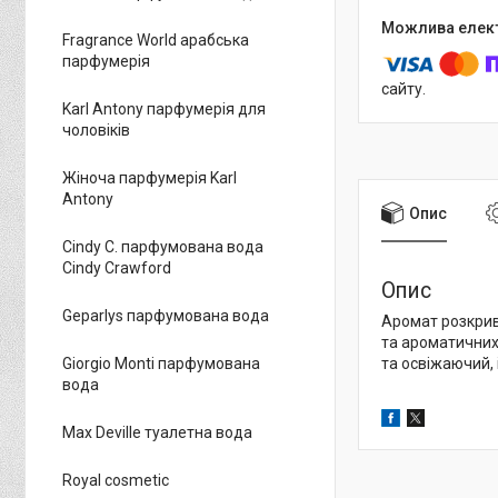
Fragrance World арабська
парфумерія
сайту.
Karl Antony парфумерія для
чоловіків
Жіноча парфумерія Karl
Antony
Опис
Cindy C. парфумована вода
Cindy Crawford
Опис
Geparlys парфумована вода
Аромат розкрив
та ароматичних 
Giorgio Monti парфумована
та освіжаючий, 
вода
Max Deville туалетна вода
Royal cosmetic