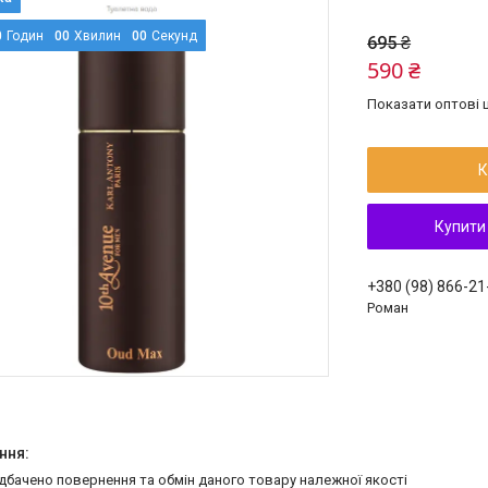
0
Годин
0
0
Хвилин
0
0
Секунд
695 ₴
590 ₴
Показати оптові ц
К
Купити
+380 (98) 866-21
Роман
едбачено повернення та обмін даного товару належної якості