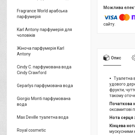
Fragrance World арабська
парфумерія
сайту.
Karl Antony парфумерія для
чоловіків
Жіноча парфумерія Karl
Antony
Опис
Cindy C. парфумована вода
Cindy Crawford
Туалетна 
удового дере
Geparlys парфумована вода
фрукти, чутт
такому оточ
Giorgio Monti парфумована
Початкова 
вода
оксамитові 
Max Deville туалетна вода
Нота серця
Кінцева нот
Royal cosmetic
мускусними 