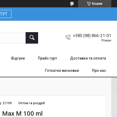
Кошик
ТУТ
+380 (98) 866-21-01
Роман
Відгуки
Прайс гурт
Доставка та оплата
Гігієнічні висновки
Про нас
д:
21109
Оптом і в роздріб
d Max M 100 ml