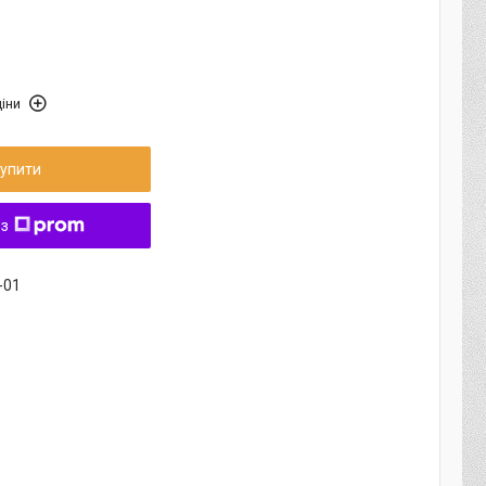
іни
упити
 з
-01