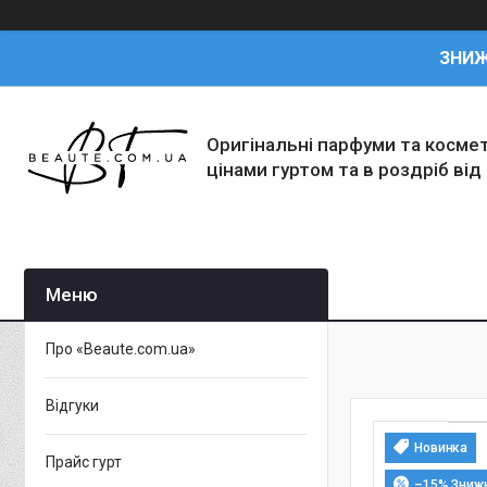
ЗНИ
Оригінальні парфуми та косме
цінами гуртом та в роздріб від
Про «Beaute.com.ua»
Відгуки
Новинка
Прайс гурт
–15%