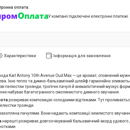
У компанії підключені електронні платежі
Характеристики
Інформація для замовлення
вода Karl Antony 10th Avenue Oud Max — це аромат, сповнений муж
ва. Їхнє тепло та димно-бальзамічний шлейф гармонійно зливаєтьс
єві пелюстки троянди, тропічні пачулі й анімалістичний мускус фо
енні набуває багатогранного смолянистого димного звучання.
нота
розкриває композицію солодкими відтінками. Тут проливаєтьс
пелюстки троянди.
захоплена пачулями. Вони надають композиції землистого звучанн
а
нарешті розкриває довгоочікуваний бальзамічний акорд удового 
нотками.