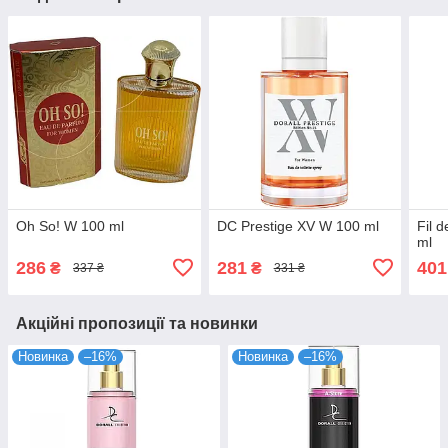
Oh So! W 100 ml
DC Prestige XV W 100 ml
Fil 
ml
286
281
401
₴
₴
337 ₴
331 ₴
Акційні пропозиції та новинки
Новинка
–16%
Новинка
–16%