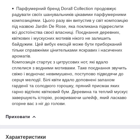
Парфумерний бренд Dorall Collection продовжує
радувати своїх шанувальників цікавими парфумерними
композиціями. Цього разу він випустив у світ композицію
під назвою Jardin De Rose, яка покликана підкреслити
всі достоїнства своєї власниці. Поєднання деревних,
квіткових і мускусних мотивів нікого не залишить
байдужим. Цей вибух емоцій може бути приборканий
тільки справжніми цінительками яскравих і насичених
ароматів.
Композиція стартує з цитрусових нот, які вдало
сплелися з водними мотивами. Таке поєднання звучить
свіжо і водночас невимушено, поступово підводячи до
серця мелодії. Білі квіти вдало доповнені запахом
гарденії та солодкого горошку, пряний присмак яких
гарно відтіняє квітковий бум. Деревина та теплий мускус
завершують історію, розкриваючи шлейф, який ласкаво
огорне вас з ніг до голови.
Приховати
Характеристики