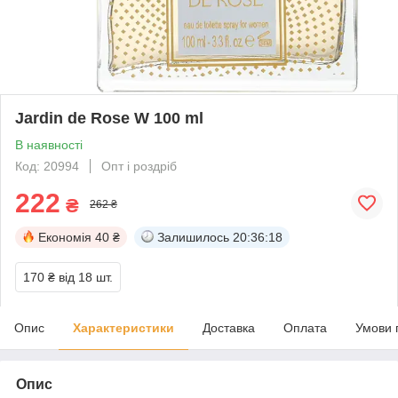
Jardin de Rose W 100 ml
В наявності
Код: 20994
Опт і роздріб
222
₴
262 ₴
Економія
40 ₴
Залишилось
20:36:18
170 ₴
від 18 шт.
Опис
Характеристики
Доставка
Оплата
Умови 
Опис