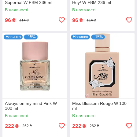
Supernal W FBM 236 ml
Hey! W FBM 236 ml
В наявності
В наявності
96
96
₴
₴
114 ₴
114 ₴
Новинка
–15%
Новинка
–15%
Always on my mind Pink W
Miss Blossom Rouge W 100
100 ml
ml
В наявності
В наявності
222
222
₴
₴
262 ₴
262 ₴