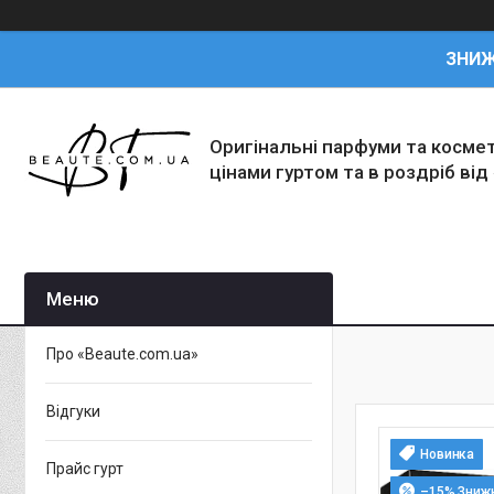
ЗНИ
Оригінальні парфуми та косме
цінами гуртом та в роздріб від
Про «Beaute.com.ua»
Відгуки
Новинка
Прайс гурт
–15%