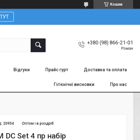
Кошик
ТУТ
+380 (98) 866-21-01
Роман
Відгуки
Прайс гурт
Доставка та оплата
Гігієнічні висновки
Про нас
д:
20954
Оптом і в роздріб
M DC Set 4 пр набір