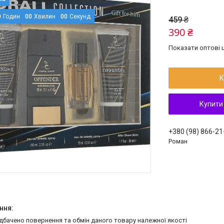
0
Годин
0
0
Хвилин
0
0
Секунд
459 ₴
390 ₴
Показати оптові ц
К
Купити
+380 (98) 866-21
Роман
едбачено повернення та обмін даного товару належної якості