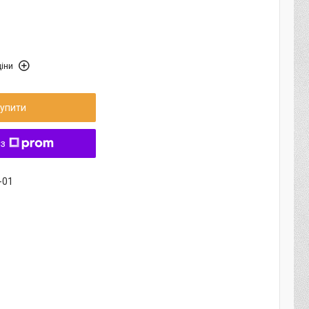
іни
упити
 з
-01