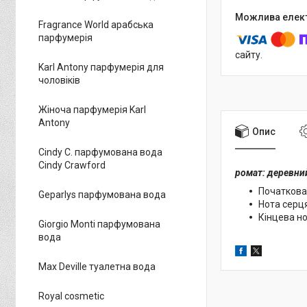
Fragrance World арабська
парфумерія
сайту.
Karl Antony парфумерія для
чоловіків
Жіноча парфумерія Karl
Antony
Опис
Cindy C. парфумована вода
Cindy Crawford
ромат: деревни
Початкова 
Geparlys парфумована вода
Нота серця
Кінцева но
Giorgio Monti парфумована
вода
Max Deville туалетна вода
Royal cosmetic