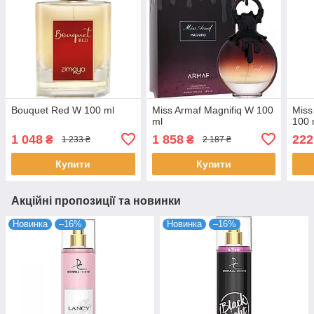
Bouquet Red W 100 ml
Miss Armaf Magnifiq W 100
Miss
ml
100 
1 048
1 858
222
₴
₴
1 233 ₴
2 187 ₴
Купити
Купити
Акційні пропозиції та новинки
Новинка
–16%
Новинка
–16%