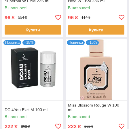
Supernal W FBM 236 ml
Hey! W FBM 236 ml
В наявності
В наявності
96
96
₴
₴
114 ₴
114 ₴
Купити
Купити
Новинка
–15%
Новинка
–15%
Miss Blossom Rouge W 100
DC 4You Excl M 100 ml
ml
В наявності
В наявності
222
222
₴
₴
262 ₴
262 ₴