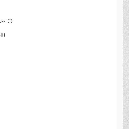
іни
-01