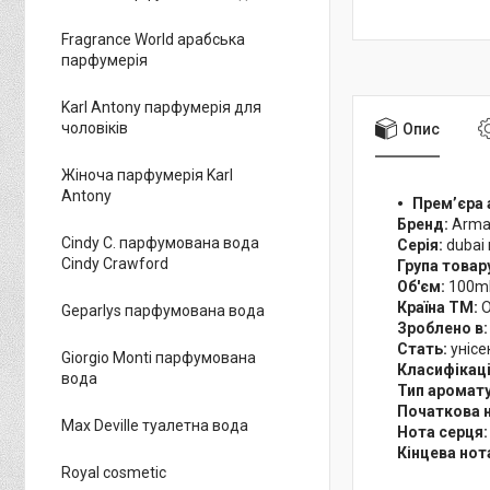
Fragrance World арабська
парфумерія
Karl Antony парфумерія для
чоловіків
Опис
Жіноча парфумерія Karl
Antony
Прем’єра 
Бренд:
Arma
Cindy C. парфумована вода
Серія:
dubai
Cindy Crawford
Група товар
Об'єм:
100m
Країна ТМ:
Geparlys парфумована вода
Зроблено в
Стать:
унісе
Giorgio Monti парфумована
Класифікац
вода
Тип аромат
Початкова 
Max Deville туалетна вода
Нота серця
Кінцева нот
Royal cosmetic