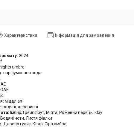
Характеристики
Інформація для замовлення
аромату:
2024
f
 nights umbra
у:
парфумована вода
l
ОАЕ
:
ОАЕ
кс
ія:
міддл ап
у:
водяні, деревинні
нота:
Імбир, Грейпфрут, М'ята, Рожевий перець, Юзу
:
Водяні ноти, Листя фіалки
а:
Дерево гуаяк, Кедр, Сіра амбра