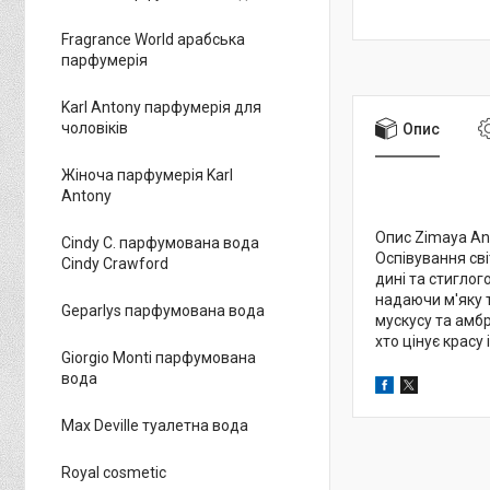
Fragrance World арабська
парфумерія
Karl Antony парфумерія для
чоловіків
Опис
Жіноча парфумерія Karl
Antony
Опис Zimaya Anh
Cindy C. парфумована вода
Оспівування сві
Cindy Crawford
дині та стиглог
надаючи м'яку т
Geparlys парфумована вода
мускусу та амбр
хто цінує красу 
Giorgio Monti парфумована
вода
Max Deville туалетна вода
Royal cosmetic