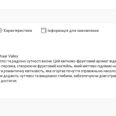
Характеристики
Інформація для замовлення
aar Valley:
тлої та радісної сутності весни. Цей квітково-фруктовий аромат ві
о персика, створюючи фруктовий коктейль, який миттєво піднімає н
а романтичну квітковість, яка огортає почуття справжньою насолод
и додають чуттєвої та вишуканої глибини, забезпечуючи довготрива
і достаток.