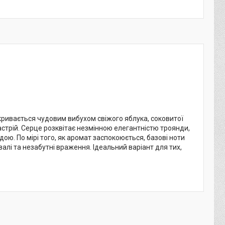
дкривається чудовим вибухом свіжого яблука, соковитої
астрій. Серце розквітає незмінною елегантністю троянди,
ою. По мірі того, як аромат заспокоюється, базові ноти
лі та незабутні враження. Ідеальний варіант для тих,