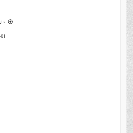
іни
-01