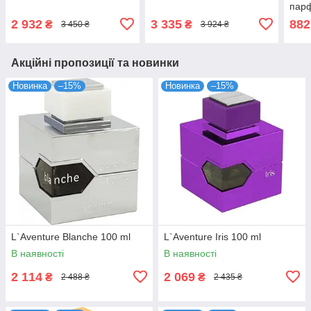
пар
2 932
3 335
882
₴
₴
3 450 ₴
3 924 ₴
Акційні пропозиції та новинки
Новинка
–15%
Новинка
–15%
L`Aventure Blanche 100 ml
L`Aventure Iris 100 ml
В наявності
В наявності
2 114
2 069
₴
₴
2 488 ₴
2 435 ₴