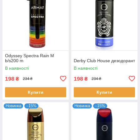
Odyssey Spectra Rain M
b/s200 m
Derby Club House дезодорант
В наявності
В наявності
198
198
₴
₴
234 ₴
234 ₴
Купити
Купити
Новинка
–15%
Новинка
–15%