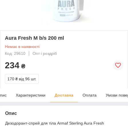
Aura Fresh M b/s 200 ml
Немає в наявності
Код: 29610
Опт і роздріб
234
₴
170 ₴
від 96 шт.
пис
Характеристики
Доставка
Оплата
Умови пове
Опис
Дезодорант-спрей для тіла Armaf Sterling Aura Fresh