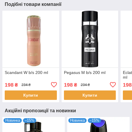
Подібні товари компанії
Scandant W b/s 200 ml
Pegasus M b/s 200 ml
Ecla
ml
198
198
198
₴
₴
234 ₴
234 ₴
Купити
Купити
Акційні пропозиції та новинки
Новинка
–15%
Новинка
–15%