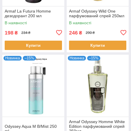
Armaf La Futura Homme
Armaf Odyssey Wild One
дезодорант 200 мл
парфумований спрей 250мл
В наявності
В наявності
198
246
₴
₴
234 ₴
290 ₴
Купити
Купити
Новинка
–15%
Новинка
–15%
Armaf Odyssey Homme White
Odyssey Aqua M B/Mist 250
Edition парфумований спрей
ml
250мл