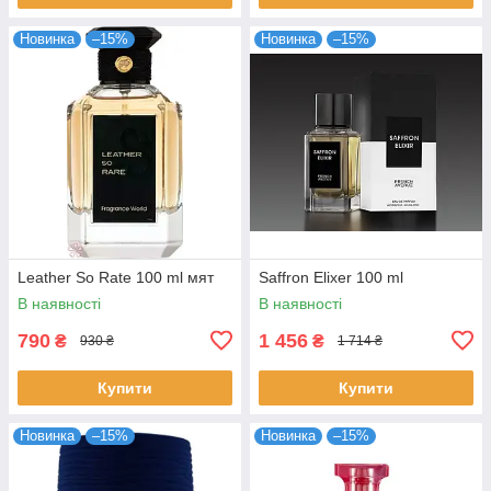
Новинка
–15%
Новинка
–15%
Leather So Rate 100 ml мят
Saffron Elixer 100 ml
В наявності
В наявності
790
1 456
₴
₴
930 ₴
1 714 ₴
Купити
Купити
Новинка
–15%
Новинка
–15%