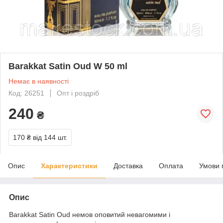
Barakkat Satin Oud W 50 ml
Немає в наявності
Код: 26251
Опт і роздріб
240
₴
170 ₴
від 144 шт.
Опис
Характеристики
Доставка
Оплата
Умови 
Опис
Barakkat Satin Oud немов оповитий невагомими і