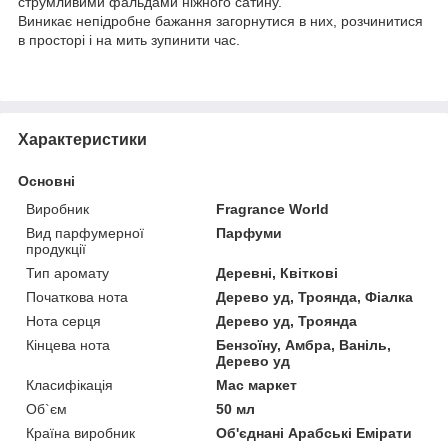
струмливими фальдами ніжного сатину.
Виникає непідробне бажання загорнутися в них, розчинитися
в просторі і на мить зупинити час.
Характеристики
Основні
Виробник
Fragrance World
Вид парфумерної
Парфуми
продукції
Тип аромату
Деревні, Квіткові
Початкова нота
Дерево уд, Троянда, Фіалка
Нота серця
Дерево уд, Троянда
Кінцева нота
Бензоїну, Амбра, Ваніль,
Дерево уд
Класифікація
Мас маркет
Об`єм
50 мл
Країна виробник
Об'єднані Арабські Емірати