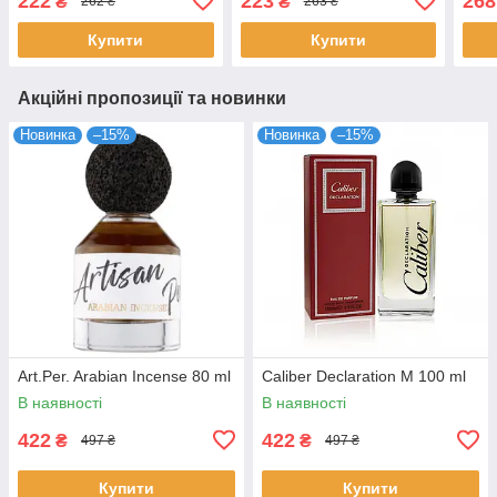
222
223
268
₴
₴
262 ₴
263 ₴
Купити
Купити
Акційні пропозиції та новинки
Новинка
–15%
Новинка
–15%
Art.Per. Arabian Incense 80 ml
Caliber Declaration M 100 ml
В наявності
В наявності
422
422
₴
₴
497 ₴
497 ₴
Купити
Купити