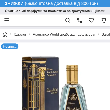
ЗНИЖКИ
(безкоштовна доставка від 800 грн)
Оригінальні парфуми та косметика за доступними цінами гу
Каталог
Fragrance World арабська парфумерія
Bara
Новинка