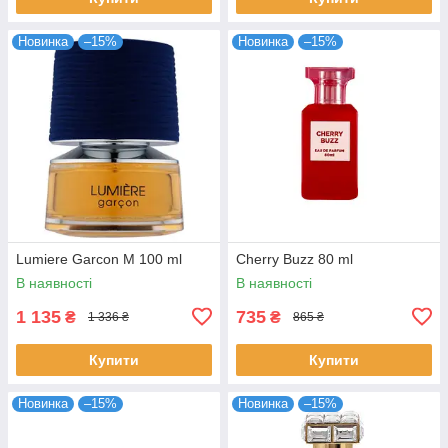
Новинка
–15%
Новинка
–15%
Lumiere Garcon M 100 ml
Cherry Buzz 80 ml
В наявності
В наявності
1 135
735
₴
₴
1 336 ₴
865 ₴
Купити
Купити
Новинка
–15%
Новинка
–15%