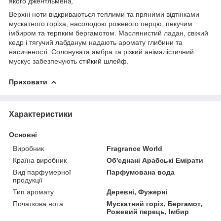
якого джентльмена.
Верхні ноти відкриваються теплими та пряними відтінками
мускатного горіха, насолодою рожевого перцю, пекучим
імбиром та терпким бергамотом. Маслянистий ладан, свіжий
кедр і тягучий лабданум надають аромату глибини та
насиченості. Солонувата амбра та різкий анімалістичний
мускус забезпечують стійкий шлейф.
Приховати
Характеристики
Основні
Виробник
Fragrance World
Країна виробник
Об'єднані Арабські Емірати
Вид парфумерної
Парфумована вода
продукції
Тип аромату
Деревні, Фужерні
Початкова нота
Мускатний горіх, Бергамот,
Рожевий перець, Імбир