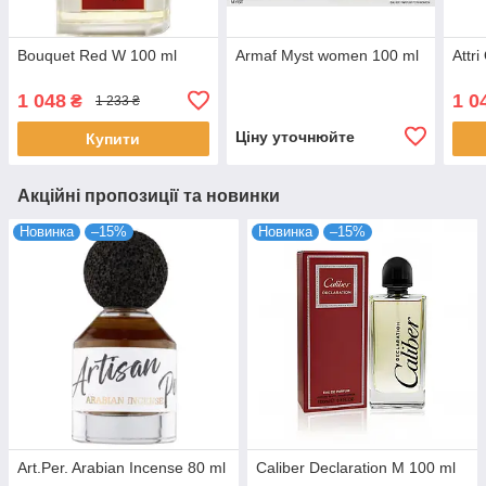
Bouquet Red W 100 ml
Armaf Myst women 100 ml
Attr
1 048
1 0
₴
1 233 ₴
Ціну уточнюйте
Купити
Акційні пропозиції та новинки
Новинка
–15%
Новинка
–15%
Art.Per. Arabian Incense 80 ml
Caliber Declaration M 100 ml