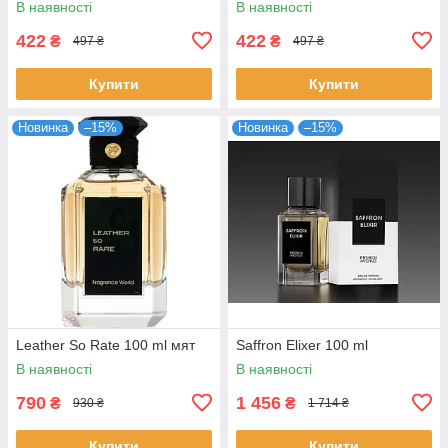
В наявності
В наявності
422
422
₴
₴
497 ₴
497 ₴
Купити
Купити
Новинка
–15%
Новинка
–15%
Leather So Rate 100 ml мят
Saffron Elixer 100 ml
В наявності
В наявності
790
1 456
₴
₴
930 ₴
1 714 ₴
Купити
Купити