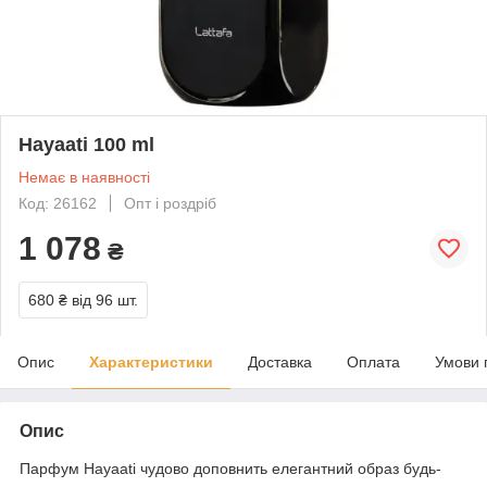
Hayaati 100 ml
Немає в наявності
Код: 26162
Опт і роздріб
1 078
₴
680 ₴
від 96 шт.
Опис
Характеристики
Доставка
Оплата
Умови 
Опис
Парфум Hayaati чудово доповнить елегантний образ будь-