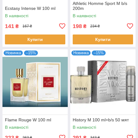
Athletic Homme Sport M b/s
Ecstasy Intense W 100 ml
200m
В наявності
В наявності
141
198
₴
₴
167 ₴
234 ₴
Купити
Купити
Новинка
–15%
Новинка
–15%
Flame Rouge W 100 ml
History M 100 ml+b/s 50 мят
В наявності
В наявності
223
291
₴
₴
263 ₴
343 ₴