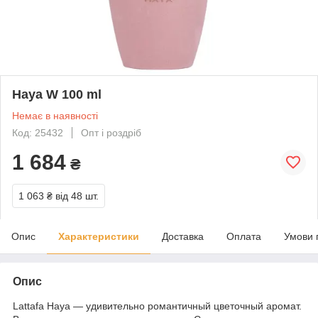
Haya W 100 ml
Немає в наявності
Код: 25432
Опт і роздріб
1 684
₴
1 063 ₴
від 48 шт.
Опис
Характеристики
Доставка
Оплата
Умови 
Опис
Lattafa Haya — удивительно романтичный цветочный аромат.