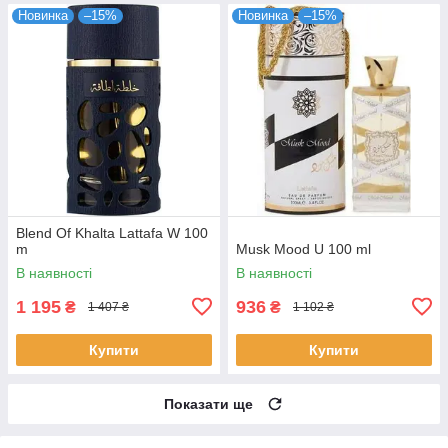
Новинка
–15%
Новинка
–15%
Blend Of Khalta Lattafa W 100
m
Musk Mood U 100 ml
В наявності
В наявності
1 195
936
₴
₴
1 407 ₴
1 102 ₴
Купити
Купити
Показати ще