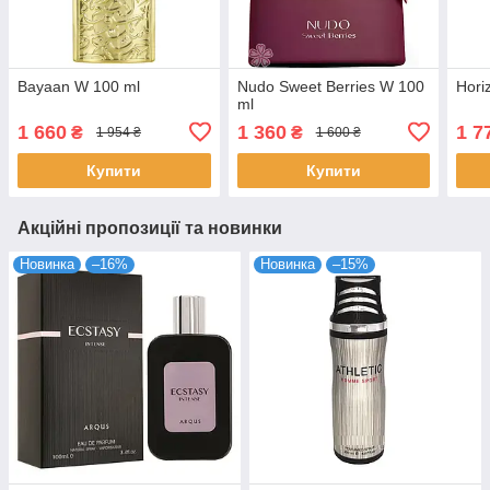
Bayaan W 100 ml
Nudo Sweet Berries W 100
Hori
ml
1 660
1 360
1 7
₴
₴
1 954 ₴
1 600 ₴
Купити
Купити
Акційні пропозиції та новинки
Новинка
–16%
Новинка
–15%