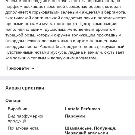
В нем много сладких и цветочных нот. С первых аккордов
парфюм восхищает весенней свежестью ревеня, которая
дополняется горьковатыми зелеными акцентами бергамота,
экзотической оригинальной сладостью личи и перемежается
пряными нотками мускатного ореха. Центр композиции
наполнен сладким, душистым, женственным ароматом
турецкой розы, который окружен волнующим прохладным
аккордом нежных лесных холмов и ярким напыщенным
аккордом пиона. Аромат благородного дерева, окруженный
чувственными нотами мускуса, ладана и ванили, окутывает
композицию теплым и волнующим ароматом.
Приховати
Характеристики
Основні
Виробник
Lattafa Perfumes
Вид парфумерної
Парфуми
продукції
Початкова нота
Шампанське, Полуниця,
Червоний апельсин