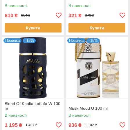
В наявності
В наявності
810
321
₴
₴
954 ₴
378 ₴
Купити
Купити
Новинка
–15%
Новинка
–15%
Blend Of Khalta Lattafa W 100
m
Musk Mood U 100 ml
В наявності
В наявності
1 195
936
₴
₴
1 407 ₴
1 102 ₴