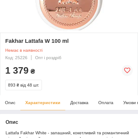
Fakhar Lattafa W 100 ml
Немає в наявності
Код: 25226
Опт і роздріб
1 379
₴
893 ₴
від 48 шт.
Опис
Характеристики
Доставка
Оплата
Умови 
Опис
Lattafa Fakhar White - запашний, кокетливий та романтичний