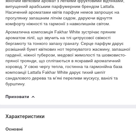
жіночий квітковий аромат з легкими фруктовими відтінками,
випущений арабським парфумерним брендом Lattafa.
Насичений ароматами квітів парфум немов запрошує на
прогулянку запашним літнім садом, даруючи відчуття
комфорту ніжності та гармонії з навколишнім світом.
Ароматична композиція Fakhar White зустрічає пряним
ароматом лілії, що звучить на тлі цитрусової свіжості
бергамоту та тонкого запаху гранату. Серце парфум дарує
розкішний букет квіткових нот терпкуватого жасмину, запашної
гарденії, ніжної туберози, медової жимолості та шовковисто-
пряної троянди, що сплітаються в яскравий ароматичний
хоровод. У свою чергу тепла, гостинна та гармонійна база
композиції Lattafa Fakhar White дарує тихий шепіт
сандалового дерева та м'які переливи мускусу, ванілі та
бурштину.
Приховати
Характеристики
Основні