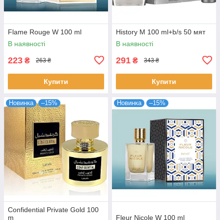
Flame Rouge W 100 ml
History M 100 ml+b/s 50 мят
В наявності
В наявності
223
291
₴
₴
263 ₴
343 ₴
Купити
Купити
Новинка
–15%
Новинка
–15%
Confidential Private Gold 100
m
Fleur Nicole W 100 ml