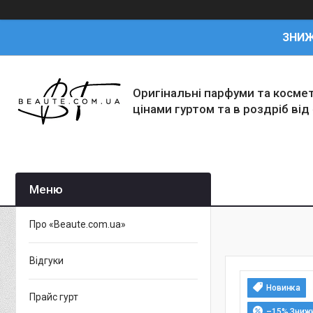
ЗНИ
Оригінальні парфуми та косме
цінами гуртом та в роздріб від
Про «Beaute.com.ua»
Відгуки
Новинка
Прайс гурт
–15%