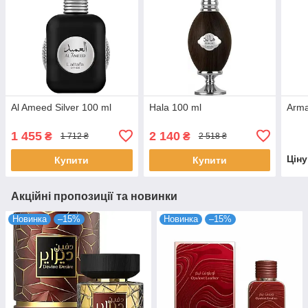
Al Ameed Silver 100 ml
Hala 100 ml
Arma
1 455
2 140
₴
₴
1 712 ₴
2 518 ₴
Цін
Купити
Купити
Акційні пропозиції та новинки
Новинка
–15%
Новинка
–15%