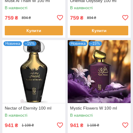
Musk Al Thaifi W 100 ml
Oriental Odyssey 100 ml
В наявності
В наявності
759
759
₴
₴
894 ₴
894 ₴
Купити
Купити
Новинка
–15%
Новинка
–15%
Nectar of Eternity 100 ml
Mystic Flowers W 100 ml
В наявності
В наявності
941
941
₴
₴
1 108 ₴
1 108 ₴