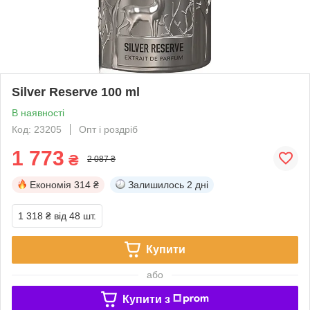
Silver Reserve 100 ml
В наявності
Код: 23205
Опт і роздріб
1 773
₴
2 087 ₴
Економія
314 ₴
Залишилось
2 дні
1 318 ₴
від 48 шт.
Купити
або
Купити з