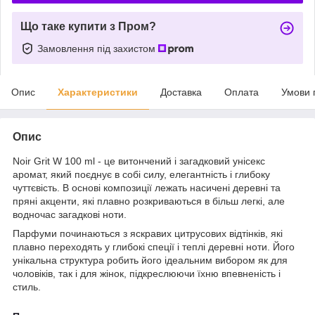
Що таке купити з Пром?
Замовлення під захистом
Опис
Характеристики
Доставка
Оплата
Умови 
Опис
Noir Grit W 100 ml - це витончений і загадковий унісекс
аромат, який поєднує в собі силу, елегантність і глибоку
чуттєвість. В основі композиції лежать насичені деревні та
пряні акценти, які плавно розкриваються в більш легкі, але
водночас загадкові ноти.
Парфуми починаються з яскравих цитрусових відтінків, які
плавно переходять у глибокі спеції і теплі деревні ноти. Його
унікальна структура робить його ідеальним вибором як для
чоловіків, так і для жінок, підкреслюючи їхню впевненість і
стиль.