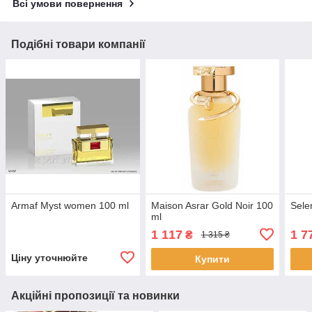
Всі умови повернення
Подібні товари компанії
Armaf Myst women 100 ml
Maison Asrar Gold Noir 100
Sele
ml
1 117
1 7
₴
1 315 ₴
Ціну уточнюйте
Купити
Акційні пропозиції та новинки