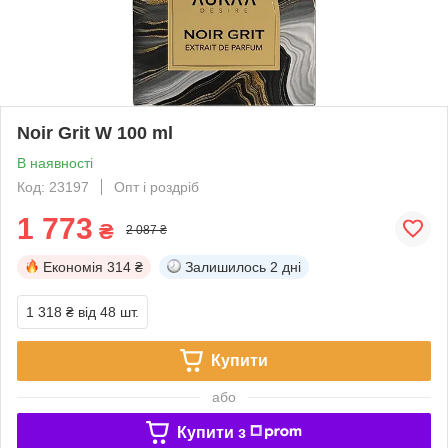
Noir Grit W 100 ml
В наявності
Код: 23197
Опт і роздріб
1 773
₴
2 087 ₴
Економія
314 ₴
Залишилось
2 дні
1 318 ₴
від 48 шт.
Купити
або
Купити з