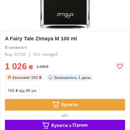
A Fairy Tale Zimaya M 100 ml
В наявності
Код: 21710
Опт і роздріб
1 026
₴
1 208 ₴
Економія
182 ₴
Залишилось
1 день
765 ₴
від 48 шт.
Купити
або
Купити з