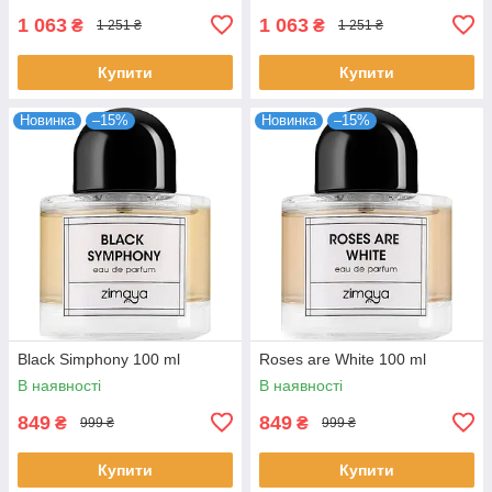
1 063
1 063
₴
₴
1 251 ₴
1 251 ₴
Купити
Купити
Новинка
–15%
Новинка
–15%
Black Simphony 100 ml
Roses are White 100 ml
В наявності
В наявності
849
849
₴
₴
999 ₴
999 ₴
Купити
Купити