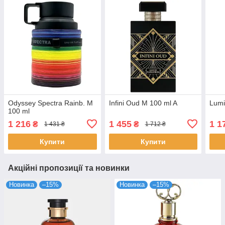
Odyssey Spectra Rainb. M
Infini Oud M 100 ml A
Lumi
100 ml
1 216
1 455
1 1
₴
₴
1 431 ₴
1 712 ₴
Купити
Купити
Акційні пропозиції та новинки
Новинка
–15%
Новинка
–15%