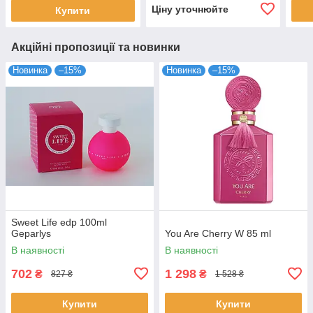
Ціну уточнюйте
Купити
Акційні пропозиції та новинки
Новинка
–15%
Новинка
–15%
Sweet Life edp 100ml
Geparlys
You Are Cherry W 85 ml
В наявності
В наявності
702
1 298
₴
₴
827 ₴
1 528 ₴
Купити
Купити