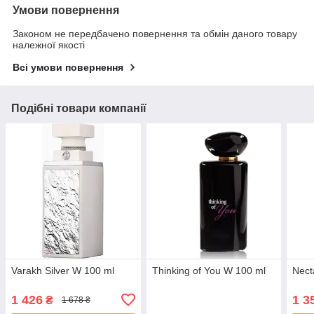
Умови повернення
Законом не передбачено повернення та обмін даного товару
належної якості
Всі умови повернення
Подібні товари компанії
Varakh Silver W 100 ml
Thinking of You W 100 ml
Nect
1 426
1 3
₴
1 678 ₴