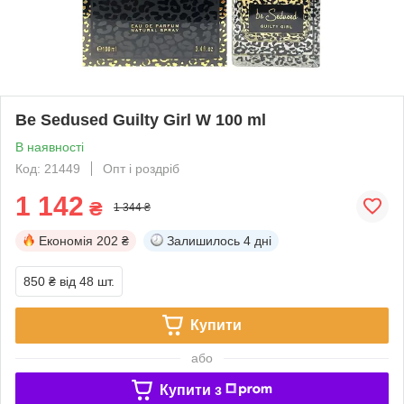
Be Sedused Guilty Girl W 100 ml
В наявності
Код: 21449
Опт і роздріб
1 142
₴
1 344 ₴
Економія
202 ₴
Залишилось
4 дні
850 ₴
від 48 шт.
Купити
або
Купити з