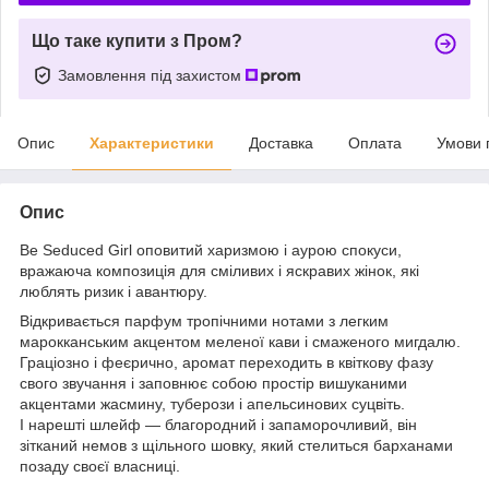
Що таке купити з Пром?
Замовлення під захистом
Опис
Характеристики
Доставка
Оплата
Умови 
Опис
Be Seduced Girl оповитий харизмою і аурою спокуси,
вражаюча композиція для сміливих і яскравих жінок, які
люблять ризик і авантюру.
Відкривається парфум тропічними нотами з легким
марокканським акцентом меленої кави і смаженого мигдалю.
Граціозно і феєрично, аромат переходить в квіткову фазу
свого звучання і заповнює собою простір вишуканими
акцентами жасмину, туберози і апельсинових суцвіть.
І нарешті шлейф — благородний і запаморочливий, він
зітканий немов з щільного шовку, який стелиться барханами
позаду своєї власниці.