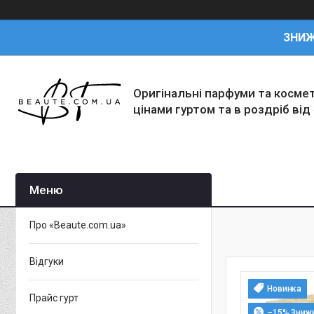
ЗНИ
Оригінальні парфуми та косме
цінами гуртом та в роздріб від
Про «Beaute.com.ua»
Відгуки
Новинка
Прайс гурт
–15%