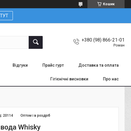
Кошик
ТУТ
+380 (98) 866-21-01
Роман
Відгуки
Прайс гурт
Доставка та оплата
Гігієнічні висновки
Про нас
д:
20114
Оптом і в роздріб
 вода Whisky