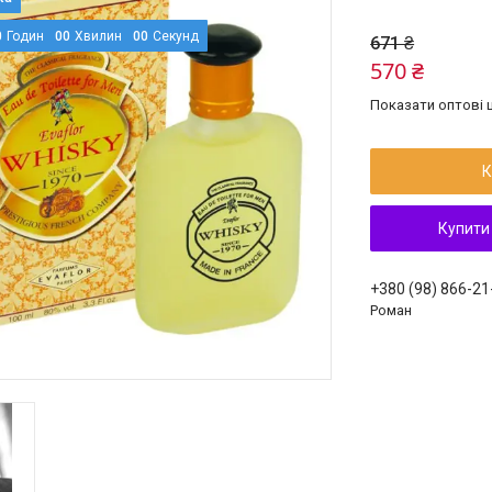
0
Годин
0
0
Хвилин
0
0
Секунд
671 ₴
570 ₴
Показати оптові ц
К
Купити
+380 (98) 866-21
Роман