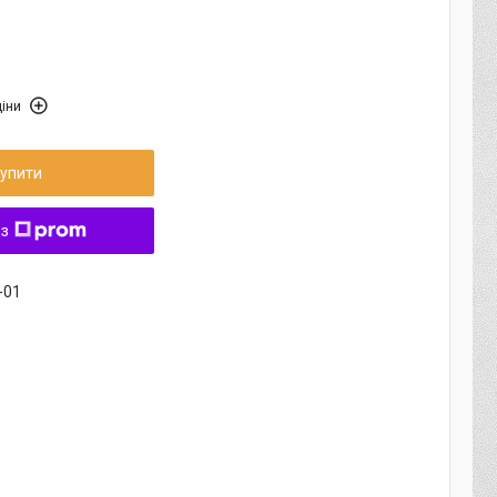
іни
упити
 з
-01