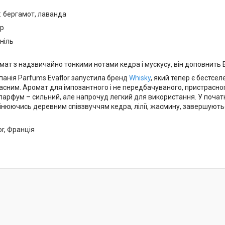
: бергамот, лаванда
др
аніль
мат з надзвичайно тонкими нотами кедра і мускусу, він доповнит
панія Parfums Evaflor запустила бренд
Whisky
, який тепер є бестсе
асним. Аромат для імпозантного і не передбачуваного, пристрасног
парфум – сильний, але напрочуд легкий для використання. У початк
мінюючись деревним співзвуччям кедра, лілії, жасмину, завершують
or, Франція