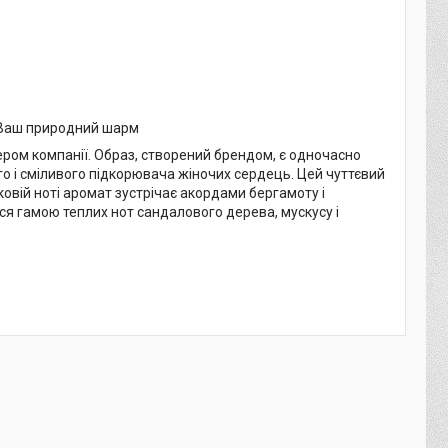
ь Ваш природний шарм
лером компанії. Образ, створений брендом, є одночасно
о і сміливого підкорювача жіночих сердець. Цей чуттєвий
овій ноті аромат зустрічає акордами бергамоту і
ся гамою теплих нот сандалового дерева, мускусу і