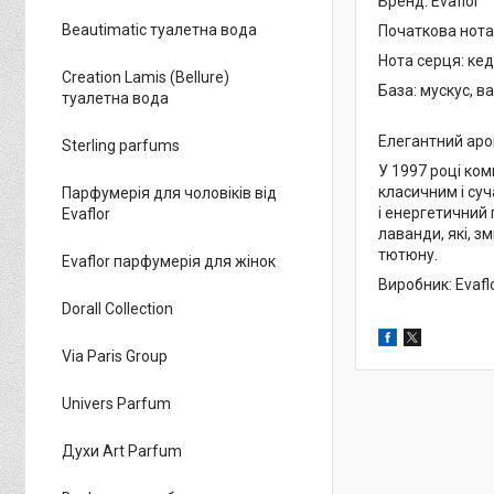
Бренд: Evaflor
Beautimatic туалетна вода
Початкова нота
Нота серця: ке
Creation Lamis (Bellure)
База: мускус, в
туалетна вода
Елегантний аро
Sterling parfums
У 1997 році ком
класичним і суч
Парфумерія для чоловіків від
і енергетичний 
Evaflor
лаванди, які, з
тютюну.
Evaflor парфумерія для жінок
Виробник: Evafl
Dorall Collection
Via Paris Group
Univers Parfum
Духи Art Parfum