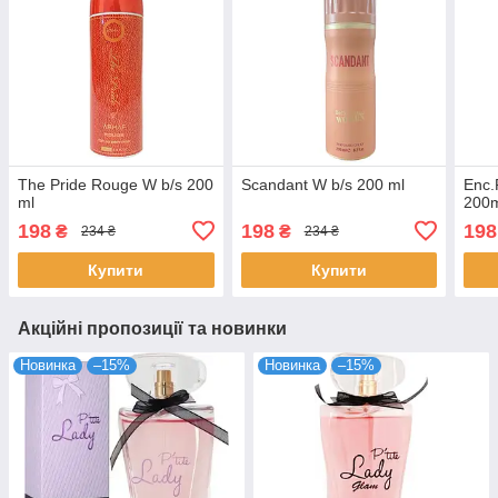
The Pride Rouge W b/s 200
Scandant W b/s 200 ml
Enc.
ml
200
198
198
198
₴
₴
234 ₴
234 ₴
Купити
Купити
Акційні пропозиції та новинки
Новинка
–15%
Новинка
–15%