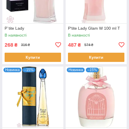
P`tite Lady
P'tite Lady Glam W 100 ml T
В наявності
В наявності
268
487
₴
₴
316 ₴
574 ₴
Купити
Купити
Новинка
–15%
Новинка
–15%