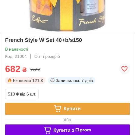
French Style W Set 40+b/s150
В наявності
Код: 21004
Опт і роздріб
682
₴
803 ₴
Економія
121 ₴
Залишилось
7 днів
510 ₴
від 6 шт.
Купити
або
Купити з