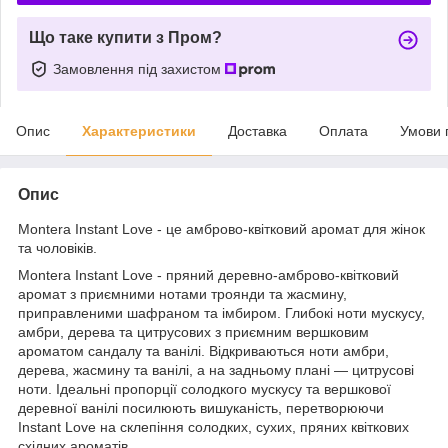
Що таке купити з Пром?
Замовлення під захистом
Опис
Характеристики
Доставка
Оплата
Умови 
Опис
Montera Instant Love - це амброво-квітковий аромат для жінок
та чоловіків.
Montera Instant Love - пряний деревно-амброво-квітковий
аромат з приємними нотами троянди та жасмину,
приправленими шафраном та імбиром. Глибокі ноти мускусу,
амбри, дерева та цитрусових з приємним вершковим
ароматом сандалу та ванілі. Відкриваються ноти амбри,
дерева, жасмину та ванілі, а на задньому плані — цитрусові
ноти. Ідеальні пропорції солодкого мускусу та вершкової
деревної ванілі посилюють вишуканість, перетворюючи
Instant Love на склепіння солодких, сухих, пряних квіткових
східних ароматів.