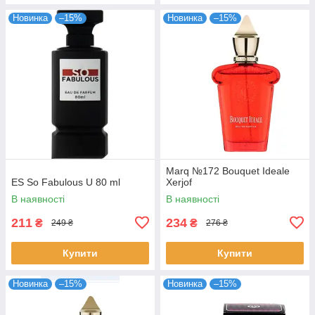
Новинка
–15%
Новинка
–15%
Marq №172 Bouquet Ideale
ES So Fabulous U 80 ml
Xerjof
В наявності
В наявності
211
234
₴
₴
249 ₴
276 ₴
Купити
Купити
Новинка
–15%
Новинка
–15%