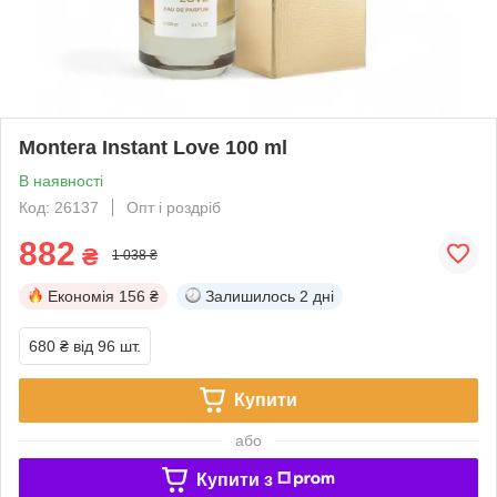
Montera Instant Love 100 ml
В наявності
Код: 26137
Опт і роздріб
882
₴
1 038 ₴
Економія
156 ₴
Залишилось
2 дні
680 ₴
від 96 шт.
Купити
або
Купити з