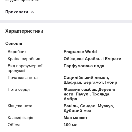
Приховати
Характеристики
Основні
Виробник
Fragrance World
Країна виробник
Об'єднані Арабські Емірати
Вид парфумерної
Парфумована вода
продукції
Початкова нота
Сицилійський лимон,
Шафран, Бергамот, Імбир
Нота серця
Жасмин самбак, Деревні
ноти, Пачулі, Троянда,
Амбра
Кінцева нота
Ваніль, Сандал, Мускус,
Дубовий мох
Класифікація
Мас маркет
Об`єм
100 мл