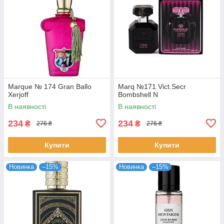
Marque № 174 Gran Ballo
Marq №171 Vict.Secr
Xerjoff
Bombshell N
В наявності
В наявності
234
234
₴
₴
276 ₴
276 ₴
Купити
Купити
Новинка
–15%
Новинка
–15%