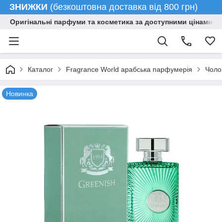
ЗНИЖКИ
(безкоштовна доставка від 800 грн)
Оригінальні парфуми та косметика за доступними цінами гу
Каталог
Fragrance World арабська парфумерія
Чоло
Новинка