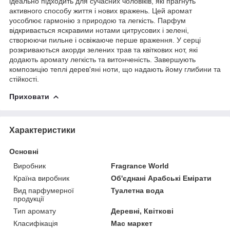
ідеально підходить для сучасних чоловіків, які прагнуть
активного способу життя і нових вражень. Цей аромат
уособлює гармонію з природою та легкість. Парфум
відкривається яскравими нотами цитрусових і зелені,
створюючи пильне і освіжаюче перше враження. У серці
розкриваються акорди зелених трав та квіткових нот, які
додають аромату легкість та витонченість. Завершують
композицію теплі дерев'яні ноти, що надають йому глибини та
стійкості.
Приховати
Характеристики
Основні
Виробник
Fragrance World
Країна виробник
Об'єднані Арабські Емірати
Вид парфумерної
Туалетна вода
продукції
Тип аромату
Деревні, Квіткові
Класифікація
Мас маркет