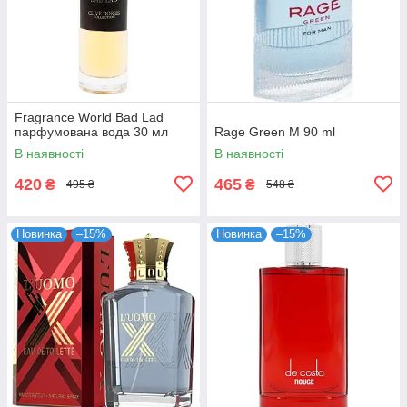
Fragrance World Bad Lad
парфумована вода 30 мл
Rage Green M 90 ml
В наявності
В наявності
420
465
₴
₴
495 ₴
548 ₴
Новинка
–15%
Новинка
–15%