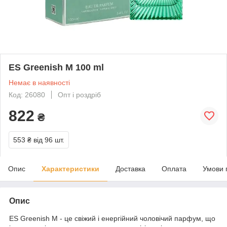
ES Greenish M 100 ml
Немає в наявності
Код: 26080
Опт і роздріб
822
₴
553 ₴
від 96 шт.
Опис
Характеристики
Доставка
Оплата
Умови 
Опис
ES Greenish M - це свіжий і енергійний чоловічий парфум, що