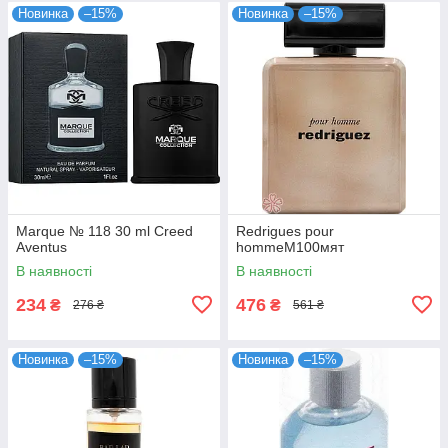
Новинка
–15%
Новинка
–15%
Marque № 118 30 ml Creed
Redrigues pour
Aventus
hommeM100мят
В наявності
В наявності
234
476
₴
₴
276 ₴
561 ₴
Новинка
–15%
Новинка
–15%