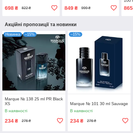
100 
698
849
865
₴
₴
822 ₴
999 ₴
Акційні пропозиції та новинки
Новинка
–15%
–15%
Marque № 138 25 ml PR Black
XS
Marque № 101 30 ml Sauvage
В наявності
В наявності
234
234
₴
₴
276 ₴
276 ₴